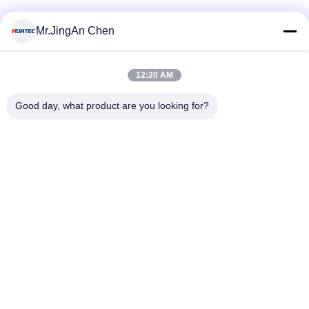
Beliebte Kategorien
Alle
Mr.JingAn Chen
Ultraschall-
12:20 AM
Ultraschallprüfgerät
Dickenmessung
Good day, what product are you looking for?
Tragbares
Schichtdickenmessgerät
Härteprüfgerät
X-Ray
X-ray Pipeline
Fehlerprüfgerät
Crawler
Porenprüfgerät
Magnetpulverprüfung
Unterzeichnen