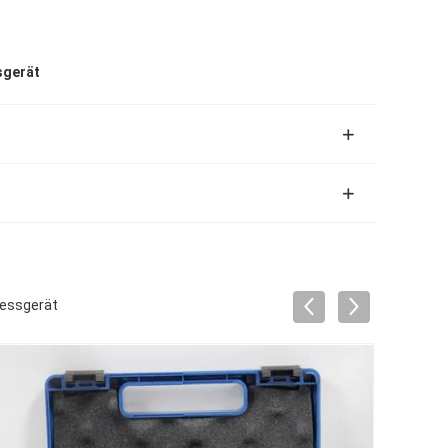
sgerät
Messgerät