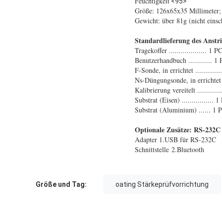
Feuchtigkeit
<95>
Größe: 126x65x35 Millimeter;
Gewicht: über 81g (nicht einsch
Standardlieferung des
Anstr
Tragekoffer ................... 1 P
Benutzerhandbuch ............ 1 
F-Sonde, in errichtet .............
Ns-Düngungsonde, in errichtet ..
Kalibrierung vereitelt ............
Substrat (Eisen) ................ 1
Substrat (Aluminium) ...... 1 
Optionale Zusätze: RS-232C 
Adapter 1.USB für RS-232C
Schnittstelle 2.Bluetooth
Größe und Tag:
oating Stärkeprüfvorrichtung