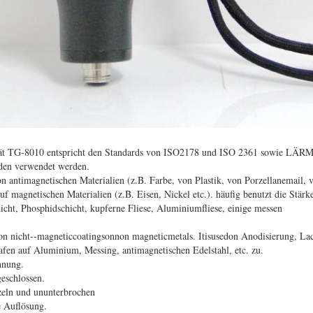
rät TG-8010
entspricht den Standards von ISO2178 und ISO 2361 sowie LÄR
nden verwendet werden.
on antimagnetischen Materialien (z.B. Farbe, von Plastik, von Porzellanemail,
 magnetischen Materialien (z.B. Eisen, Nickel etc.). häufig benutzt die Stärke
icht, Phosphidschicht, kupferne Fliese, Aluminiumfliese, einige messen
von nicht--magneticcoatingsonnon magneticmetals. Itisusedon Anodisierung, La
trafen auf Aluminium, Messing, antimagnetischen Edelstahl, etc. zu.
nnung.
eschlossen.
eln und ununterbrochen
e Auflösung.