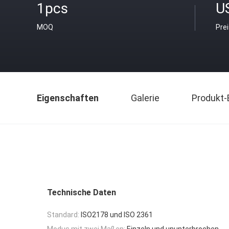
1pcs
U
MOQ
Pre
Eigenschaften
Galerie
Produkt-
Technische Daten
Standard:
ISO2178 und ISO 2361
Modus mit zwei Maßen:
Einzeln und ununterbrochen