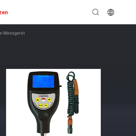
zen
ke-Messgerät