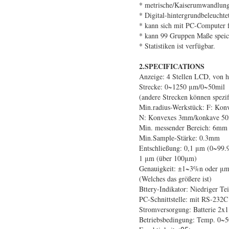
* metrische/Kaiserumwandlung
* Digital-hintergrundbeleuchte
* kann sich mit PC-Computer f
* kann 99 Gruppen Maße speic
* Statistiken ist verfügbar.
2.SPECIFICATIONS
Anzeige: 4 Stellen LCD, von h
Strecke: 0~1250 μm/0~50mil
(andere Strecken können spezif
Min.radius-Werkstück: F: K
N: Konvexes 3mm/konkave 5
Min. messender Bereich: 6mm
Min.Sample-Stärke: 0.3mm
Entschließung: 0,1 μm (0~99.
1 μm (über 100μm)
Genauigkeit: ±1~3%n oder μm 
(Welches das größere ist)
Bttery-Indikator: Niedriger Tei
PC-Schnittstelle: mit RS-232C 
Stromversorgung: Batterie 2
Betriebsbedingung: Temp. 0