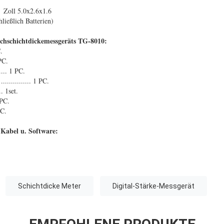
 Zoll 5.0x2.6x1.6
ließlich Batterien)
ichschichtdickemessgeräts TG-8010:
C.
PC.
.... 1 PC.
............. 1 PC.
.. 1set.
 PC.
PC.
Kabel u. Software:
Schichtdicke Meter
Digital-Stärke-Messgerät