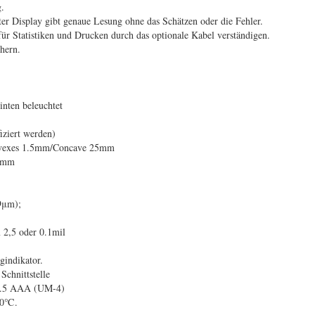
.
ter Display gibt genaue Lesung ohne das Schätzen oder die Fehler.
ür Statistiken und Drucken durch das optionale Kabel verständigen.
hern.
inten beleuchtet
iziert werden)
onvexes 1.5mm/Concave 25mm
0mm
9μm);
2,5 oder 0.1mil
gindikator.
Schnittstelle
x1.5 AAA (UM-4)
~50℃.