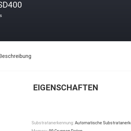
SD400
is
Beschreibung
EIGENSCHAFTEN
Substratanerkennung:
Automatische Substrataner
Memory:
99 Gruppen Daten