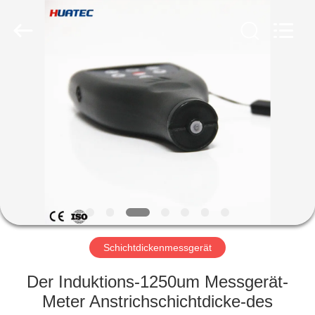
HUATEC
GROUP
CORPORATION.
All
Rights
Reserved.
HAUS
PRODUKTE
ÜBER
UNS
FABRIK-
AUSFLUG
Schichtdickenmessgerät
Der Induktions-1250um Messgerät-
QUALITÄTSKONTROLLE
Meter Anstrichschichtdicke-des