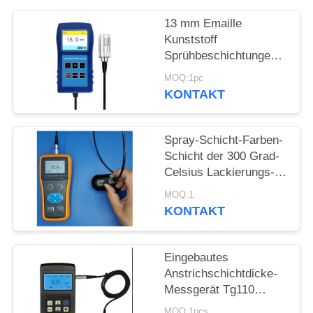
PRIVACY
13 mm Emaille
POLICY
Kunststoff
Sprühbeschichtungen
Korrosionsschutz
MOQ:1pc
Feuerdichte
KONTAKT
Beschichtung Dicke
TG-6008
Spray-Schicht-Farben-
Schicht der 300 Grad-
Celsius Lackierungs-
Stärke-Messgerät-
MOQ:1
hohen Temperatur
KONTAKT
Eingebautes
Anstrichschichtdicke-
Messgerät Tg110
Drucker-Dry Film
MOQ:1pcs