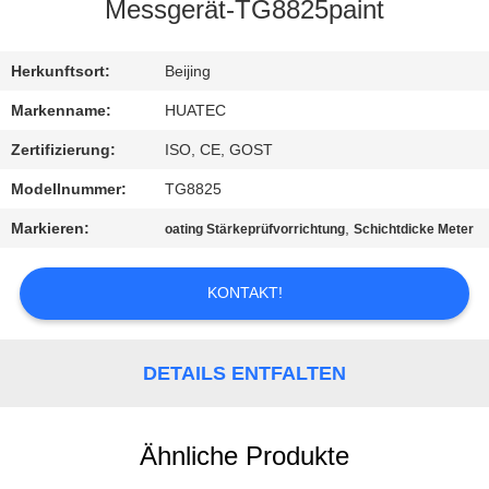
Messgerät-TG8825paint
TRETEN
SIE
Herkunftsort:
Beijing
MIT
Markenname:
HUATEC
UNS
Zertifizierung:
ISO, CE, GOST
IN
Modellnummer:
TG8825
VERBINDUNG
Markieren:
,
oating Stärkeprüfvorrichtung
Schichtdicke Meter
FORDERN
KONTAKT!
SIE EIN
ZITAT
DETAILS ENTFALTEN
SITEMAP
Ähnliche Produkte