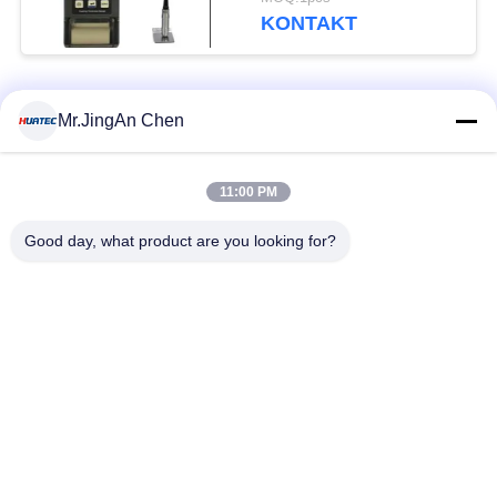
Paints Elcometer
KONTAKT
Beliebte Kategorien
Alle
Mr.JingAn Chen
Ultraschall-
11:00 PM
Ultraschallprüfgerät
Dickenmessung
Good day, what product are you looking for?
Tragbares
Schichtdickenmessgerät
Härteprüfgerät
X-Ray
X-ray Pipeline
Fehlerprüfgerät
Crawler
Porenprüfgerät
Magnetpulverprüfung