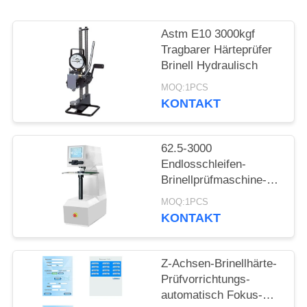
PRIVACY
POLICY
Astm E10 3000kgf
Tragbarer Härteprüfer
Brinell Hydraulisch
MOQ:1PCS
KONTAKT
62.5-3000
Endlosschleifen-
Brinellprüfmaschine-
Selbstdrehkopf-Touch
MOQ:1PCS
Screen Bank-Art Kgf
KONTAKT
Z-Achsen-Brinellhärte-
Prüfvorrichtungs-
automatisch Fokus-