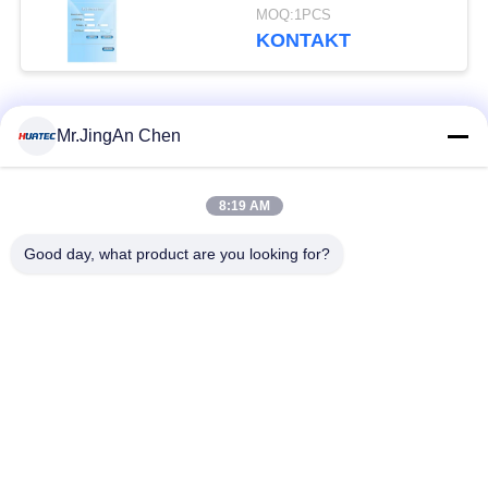
Endlosschleifen-
MOQ:1PCS
Digital-Kodierer-Ziel
KONTAKT
Beliebte Kategorien
Alle
Mr.JingAn Chen
Ultraschall-
8:19 AM
Ultraschallprüfgerät
Dickenmessung
Good day, what product are you looking for?
Tragbares
Schichtdickenmessgerät
Härteprüfgerät
X-Ray
X-ray Pipeline
Fehlerprüfgerät
Crawler
Porenprüfgerät
Magnetpulverprüfung