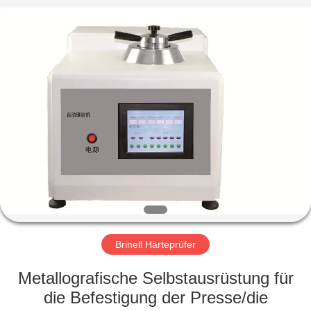
HUATEC
GROUP
CORPORATION.
All
Rights
Reserved.
HAUS
PRODUKTE
ÜBER
UNS
FABRIK-
AUSFLUG
Brinell Härteprüfer
Metallografische Selbstausrüstung für
QUALITÄTSKONTROLLE
die Befestigung der Presse/die