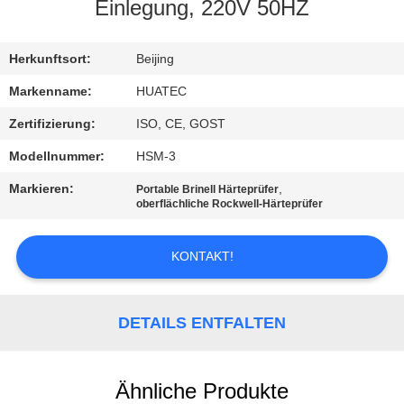
Einlegung, 220V 50HZ
TRETEN
SIE
Herkunftsort:
Beijing
MIT
Markenname:
HUATEC
UNS
Zertifizierung:
ISO, CE, GOST
IN
Modellnummer:
HSM-3
VERBINDUNG
Markieren:
,
Portable Brinell Härteprüfer
oberflächliche Rockwell-Härteprüfer
FORDERN
KONTAKT!
SIE EIN
ZITAT
DETAILS ENTFALTEN
SITEMAP
Ähnliche Produkte