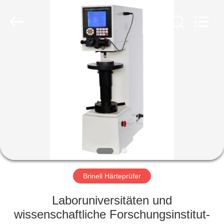
HUATEC
GROUP
CORPORATION.
All
Rights
Reserved.
HAUS
PRODUKTE
ÜBER
UNS
FABRIK-
AUSFLUG
Brinell Härteprüfer
Laboruniversitäten und
QUALITÄTSKONTROLLE
wissenschaftliche Forschungsinstitut-