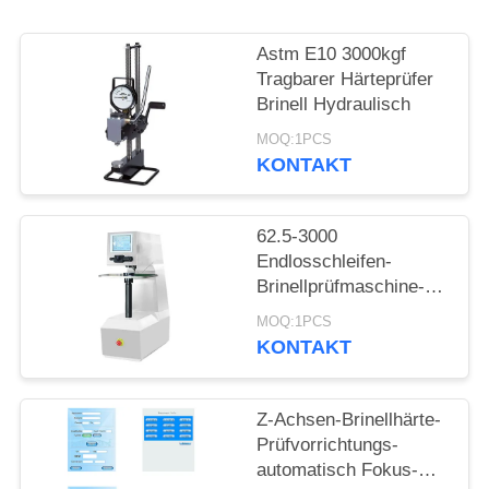
PRIVACY
POLICY
Astm E10 3000kgf
Tragbarer Härteprüfer
Brinell Hydraulisch
MOQ:1PCS
KONTAKT
62.5-3000
Endlosschleifen-
Brinellprüfmaschine-
Selbstdrehkopf-Touch
MOQ:1PCS
Screen Bank-Art Kgf
KONTAKT
Z-Achsen-Brinellhärte-
Prüfvorrichtungs-
automatisch Fokus-