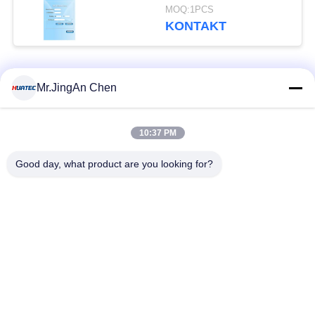
Endlosschleifen-
MOQ:1PCS
Digital-Kodierer-Ziel
KONTAKT
Beliebte Kategorien
Alle
Mr.JingAn Chen
Ultraschall-
10:37 PM
Ultraschallprüfgerät
Dickenmessung
Good day, what product are you looking for?
Tragbares
Schichtdickenmessgerät
Härteprüfgerät
X-Ray
X-ray Pipeline
Fehlerprüfgerät
Crawler
Porenprüfgerät
Magnetpulverprüfung