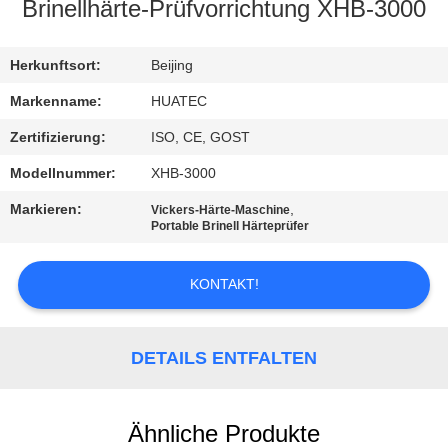
Brinellhärte-Prüfvorrichtung XHB-3000
TRETEN
SIE
Herkunftsort:
Beijing
MIT
Markenname:
HUATEC
UNS
Zertifizierung:
ISO, CE, GOST
IN
Modellnummer:
XHB-3000
VERBINDUNG
Markieren:
,
Vickers-Härte-Maschine
Portable Brinell Härteprüfer
FORDERN
KONTAKT!
SIE EIN
ZITAT
DETAILS ENTFALTEN
SITEMAP
Ähnliche Produkte