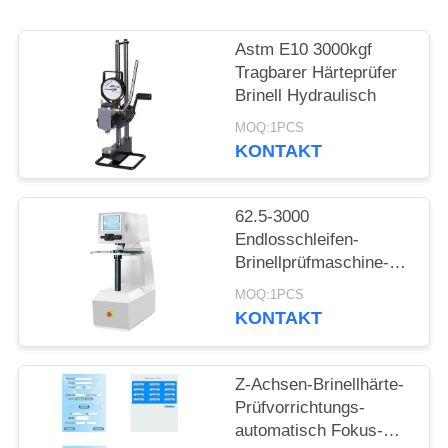
PRIVACY
POLICY
Astm E10 3000kgf
Tragbarer Härteprüfer
Brinell Hydraulisch
MOQ:1PCS
KONTAKT
62.5-3000
Endlosschleifen-
Brinellprüfmaschine-
Selbstdrehkopf-Touch
MOQ:1PCS
Screen Bank-Art Kgf
KONTAKT
Z-Achsen-Brinellhärte-
Prüfvorrichtungs-
automatisch Fokus-