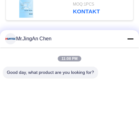
Endlosschleifen-
MOQ:1PCS
Digital-Kodierer-Ziel
KONTAKT
Beliebte Kategorien
Alle
Mr.JingAn Chen
Ultraschall-
11:08 PM
Ultraschallprüfgerät
Dickenmessung
Good day, what product are you looking for?
Tragbares
Schichtdickenmessgerät
Härteprüfgerät
X-Ray
X-ray Pipeline
Fehlerprüfgerät
Crawler
Porenprüfgerät
Magnetpulverprüfung