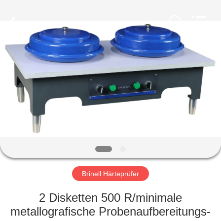
HUATEC
GROUP
CORPORATION.
All
Rights
Reserved.
HAUS
PRODUKTE
ÜBER
UNS
FABRIK-
AUSFLUG
Brinell Härteprüfer
2 Disketten 500 R/minimale
QUALITÄTSKONTROLLE
metallografische Probenaufbereitungs-