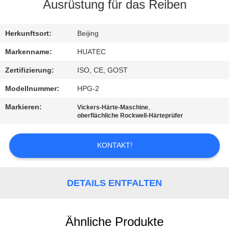
Ausrüstung für das Reiben
TRETEN
SIE
Herkunftsort:
Beijing
MIT
Markenname:
HUATEC
UNS
Zertifizierung:
ISO, CE, GOST
IN
Modellnummer:
HPG-2
VERBINDUNG
Markieren:
,
Vickers-Härte-Maschine
oberflächliche Rockwell-Härteprüfer
FORDERN
KONTAKT!
SIE EIN
ZITAT
DETAILS ENTFALTEN
SITEMAP
Ähnliche Produkte