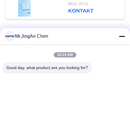
Endlosschleifen-
MOQ:1PCS
Digital-Kodierer-Ziel
KONTAKT
Beliebte Kategorien
Alle
Mr.JingAn Chen
Ultraschall-
10:15 AM
Ultraschallprüfgerät
Dickenmessung
Good day, what product are you looking for?
Tragbares
Schichtdickenmessgerät
Härteprüfgerät
X-Ray
X-ray Pipeline
Fehlerprüfgerät
Crawler
Porenprüfgerät
Magnetpulverprüfung