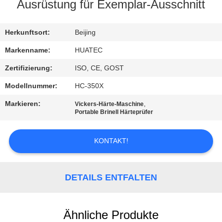
Ausrüstung für Exemplar-Ausschnitt
TRETEN
SIE
Herkunftsort:
Beijing
MIT
Markenname:
HUATEC
UNS
Zertifizierung:
ISO, CE, GOST
IN
Modellnummer:
HC-350X
VERBINDUNG
Markieren:
,
Vickers-Härte-Maschine
Portable Brinell Härteprüfer
FORDERN
KONTAKT!
SIE EIN
ZITAT
DETAILS ENTFALTEN
SITEMAP
Ähnliche Produkte