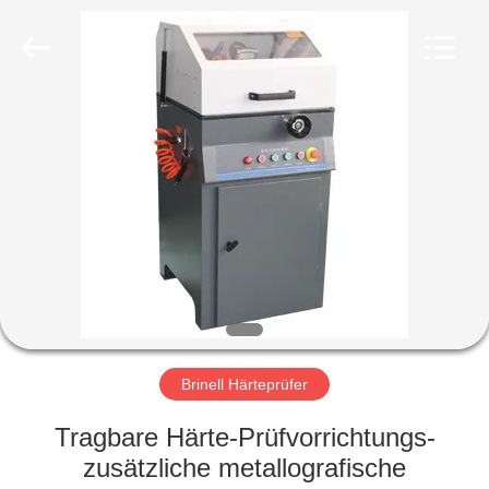
HUATEC
GROUP
CORPORATION.
All
Rights
Reserved.
HAUS
PRODUKTE
ÜBER
UNS
FABRIK-
AUSFLUG
Brinell Härteprüfer
Tragbare Härte-Prüfvorrichtungs-
QUALITÄTSKONTROLLE
zusätzliche metallografische