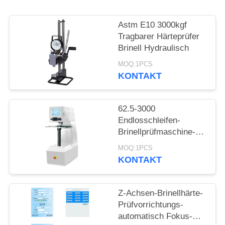
PRIVACY
POLICY
Astm E10 3000kgf
Tragbarer Härteprüfer
Brinell Hydraulisch
MOQ:1PCS
KONTAKT
62.5-3000
Endlosschleifen-
Brinellprüfmaschine-
Selbstdrehkopf-Touch
MOQ:1PCS
Screen Bank-Art Kgf
KONTAKT
Z-Achsen-Brinellhärte-
Prüfvorrichtungs-
automatisch Fokus-