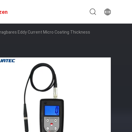
zen
agbares Eddy Current Micro Coating Thickness