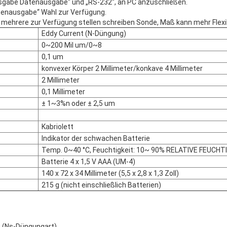
gabe Datenausgabe“ und „RS-232“, an PC anzuschließen.
atenausgabe“ Wahl zur Verfügung.
 mehrere zur Verfügung stellen schreiben Sonde, Maß kann mehr Flexibi
Eddy Current (N-Düngung)
0~200 Mil um/0~8
0,1 um
konvexer Körper 2 Millimeter/konkave 4 Millimeter
2 Millimeter
0,1 Millimeter
± 1~3%n oder ± 2,5 um
Kabriolett
Indikator der schwachen Batterie
Temp. 0~40 °C, Feuchtigkeit: 10~ 90% RELATIVE FEUCHT
Batterie 4 x 1,5 V AAA (UM-4)
140 x 72 x 34 Millimeter (5,5 x 2,8 x 1,3 Zoll)
215 g (nicht einschließlich Batterien)
z (Ns-Düngungart)