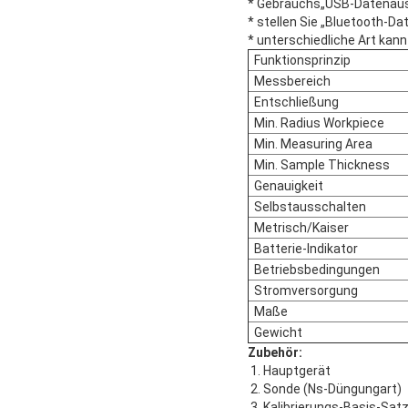
* Gebrauchs„USB-Datenaus
* stellen Sie „Bluetooth-D
* unterschiedliche Art kann
Funktionsprinzip
Messbereich
Entschließung
Min. Radius Workpiece
Min. Measuring Area
Min. Sample Thickness
Genauigkeit
Selbstausschalten
Metrisch/Kaiser
Batterie-Indikator
Betriebsbedingungen
Stromversorgung
Maße
Gewicht
Zubehör:
1. Hauptgerät
2. Sonde (Ns-Düngungart)
3. Kalibrierungs-Basis-Sat