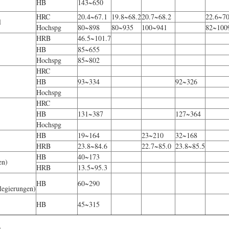
HB
143~650
HRC
20.4~67.1
19.8~68.2
20.7~68.2
22.6~70
l
Hochspg
80~898
80~935
100~941
82~100
HRB
46.5~101.7
HB
85~655
Hochspg
85~802
HRC
HB
93~334
92~326
Hochspg
HRC
HB
131~387
127~364
Hochspg
HB
19~164
23~210
32~168
HRB
23.8~84.6
22.7~85.0
23.8~85.5
HB
40~173
en)
HRB
13.5~95.3
HB
60~290
legierungen)
HB
45~315