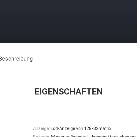
Beschreibung
EIGENSCHAFTEN
Anzeige:
Lcd-Anzeige von 128×32matrix
Batterie:
Wieder aufladbare Li-Ionenbatterie ohne me