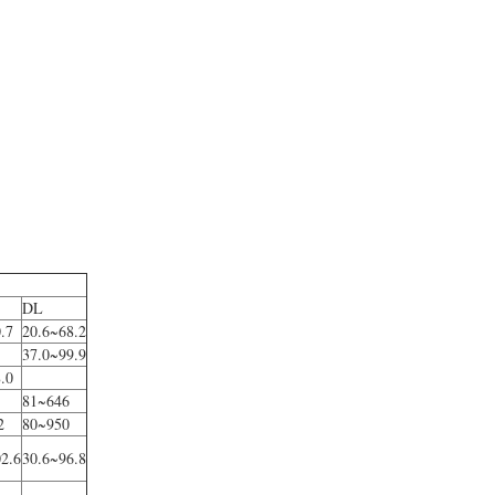
DL
.7
20.6~68.2
37.0~99.9
.0
81~646
2
80~950
2.6
30.6~96.8