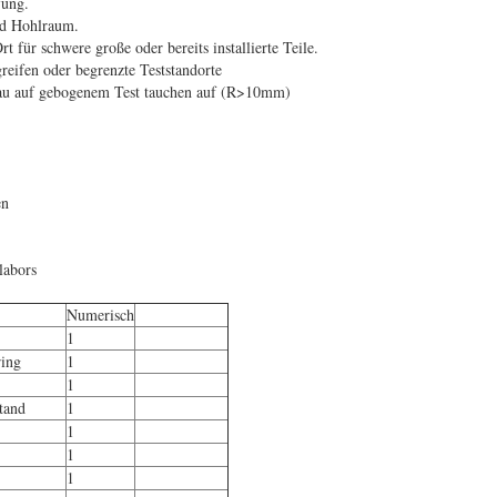
fung.
nd Hohlraum.
t für schwere große oder bereits installierte Teile.
reifen oder begrenzte Teststandorte
au auf gebogenem Test tauchen auf (R>10mm)
en
labors
Numerisch
1
ring
1
1
tand
1
1
1
1