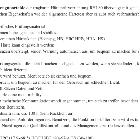
esignportable
der tragbaren Härteprüfvorrichtung RHL80 überzeugt mit gena
eichen Eigenschaften wie der allgemeine Härtetest aber erlaubt auch verbrauche
ifisches Prüfungsmaterial
nnen hohes genaues und stabiles.
llgemeinen Härteskalen (Hochspg, HB, HRC HRB, HRA, HS).
Härte kann eingestellt werden;
enzen übersteigt, sendet Warnung automatisch aus, um bequem zu machen für
kungsgeräte, die nicht brauchen nachgeeicht zu werden, wenn sie sie ändern, 
 identifizieren.
 wird benutzt. Menübetrieb ist einfach und bequem.
worden, um bequem zu machen für den Gebrauch im schlechten Licht.
0 Sätzen Daten und Zeit
terie ohne memorability
en mehrfache Kommunikationsmodi angenommen, um sich zu treffen besonders a
nen Benutzern.
tszeitraum: Ca. 100 h (kein Rücklicht an).
end den Anforderungen des Benutzers, die Funktion installiert sein wird es tu
ren Nachfragen der Qualitätskontrolle und des Managements zufriedenzustellen.
 HRC (17.9~68.5) HOCHSPG (80~976) HS (30~100)