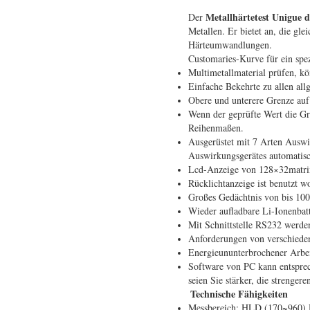
Metallhärtetest Unigue d
Der
Metallen. Er bietet an, die gl
Härteumwandlungen.
Customaries-Kurve für ein spez
Multimetallmaterial prüfen, kö
Einfache Bekehrte zu allen a
Obere und unterere Grenze auf 
Wenn der geprüfte Wert die Gr
Reihenmaßen.
Ausgerüstet mit 7 Arten Auswir
Auswirkungsgerätes automatisch
Lcd-Anzeige von 128×32matrix
Rücklichtanzeige ist benutzt 
Großes Gedächtnis von bis 100
Wieder aufladbare Li-Ionenbat
Mit Schnittstelle RS232 werd
Anforderungen von verschiede
Energieununterbrochener Arbei
Software von PC kann entsprech
seien Sie stärker, die strenge
Technische Fähigkeiten
Messbereich: HLD (170~960)