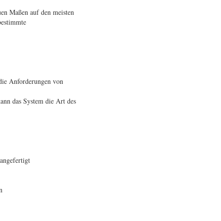
uen Maßen auf den meisten
rbestimmte
 die Anforderungen von
kann das System die Art des
ngefertigt
n