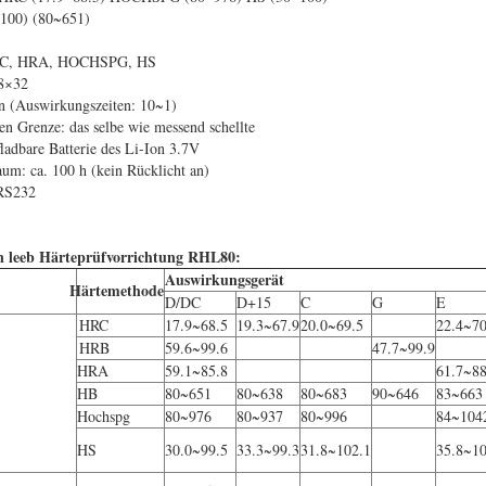
100) (80~651)
HRC, HRA, HOCHSPG, HS
8×32
n (Auswirkungszeiten: 10~1)
en Grenze: das selbe wie messend schellte
ladbare Batterie des Li-Ion 3.7V
um: ca. 100 h (kein Rücklicht an)
 RS232
en leeb Härteprüfvorrichtung RHL80:
Auswirkungsgerät
Härtemethode
D/DC
D+15
C
G
E
HRC
17.9~68.5
19.3~67.9
20.0~69.5
22.4~70
HRB
59.6~99.6
47.7~99.9
HRA
59.1~85.8
61.7~88
HB
80~651
80~638
80~683
90~646
83~663
Hochspg
80~976
80~937
80~996
84~104
HS
30.0~99.5
33.3~99.3
31.8~102.1
35.8~10