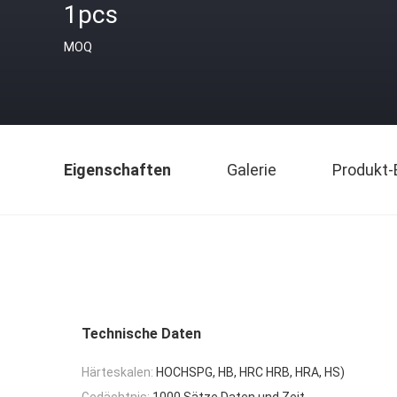
1pcs
MOQ
Eigenschaften
Galerie
Produkt-
Technische Daten
Härteskalen:
HOCHSPG, HB, HRC HRB, HRA, HS)
Gedächtnis:
1000 Sätze Daten und Zeit