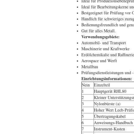
Ideal für Produktionsebeneprü
Ideal für Bearbeitungskerne u
Bestgeeignet für Prüfung vor Or
Handlich für schwieriges zuzug
Bedienungsfreundlich und gen
Gut für alles Metall.
Verwendungsgebiete:
Automobil- und Transport
Maschinerie und Kraftwerke
Erdölchemikalie und Raffineri
Aerospace und Werft
Metallbau
Prüfungsdienstleistungen und -
Einrichtungsinformationen:
Nein
Einzelteil
1
Hauptgerät RHL80
2
Kleiner Unterstützungs
3
Nylonbürste (a)
4
Hoher Wert Leeb-Prüfs
5
Übertragungskabel
6
Anweisungs-Handbuch
7
Instrument-Kasten