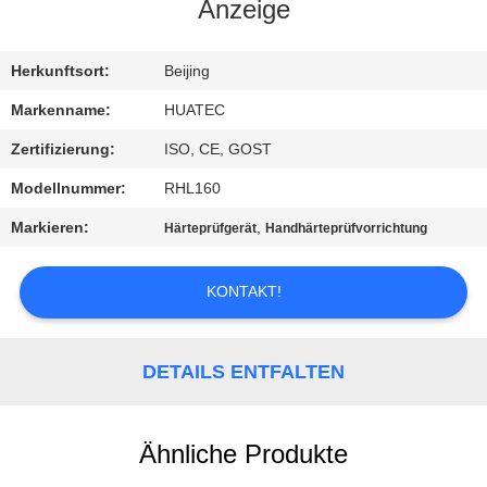
Anzeige
TRETEN
SIE
Herkunftsort:
Beijing
MIT
Markenname:
HUATEC
UNS
Zertifizierung:
ISO, CE, GOST
IN
Modellnummer:
RHL160
VERBINDUNG
Markieren:
,
Härteprüfgerät
Handhärteprüfvorrichtung
FORDERN
KONTAKT!
SIE EIN
ZITAT
DETAILS ENTFALTEN
SITEMAP
Ähnliche Produkte