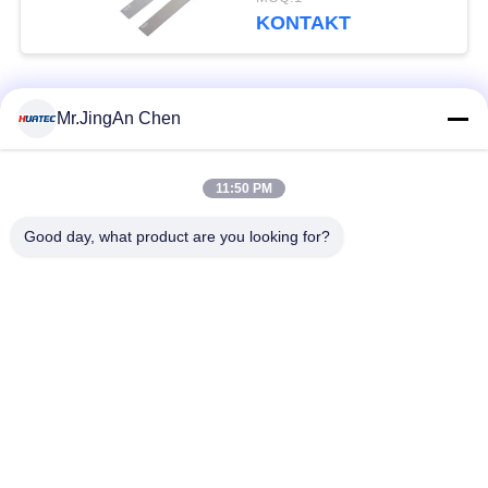
KONTAKT
Beliebte Kategorien
Alle
Mr.JingAn Chen
Ultraschall-
11:50 PM
Ultraschallprüfgerät
Dickenmessung
Good day, what product are you looking for?
Tragbares
Schichtdickenmessgerät
Härteprüfgerät
X-Ray
X-ray Pipeline
Fehlerprüfgerät
Crawler
Porenprüfgerät
Magnetpulverprüfung