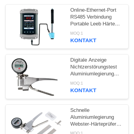
PRIVACY
Online-Ethernet-Port
POLICY
RS485 Verbindung
Portable Leeb Härte
Tester für Echtzeit-
MOQ:1
Härteprüfung
KONTAKT
Digitale Anzeige
Nichtzerstörungstest
Aluminiumlegierung
Webster Härte Tester
MOQ:1
KONTAKT
Schnelle
Aluminiumlegierung
Webster-Härteprüfer
Nichtzerstörungsprüfung
MOQ:1