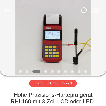
HUATEC
GROUP
CORPORATION.
All
Rights
Reserved.
HAUS
PRODUKTE
ÜBER
UNS
FABRIK-
AUSFLUG
Tragbares Härteprüfgerät
Hohe Präzisions-Härteprüfgerät
QUALITÄTSKONTROLLE
RHL160 mit 3 Zoll LCD oder LED-