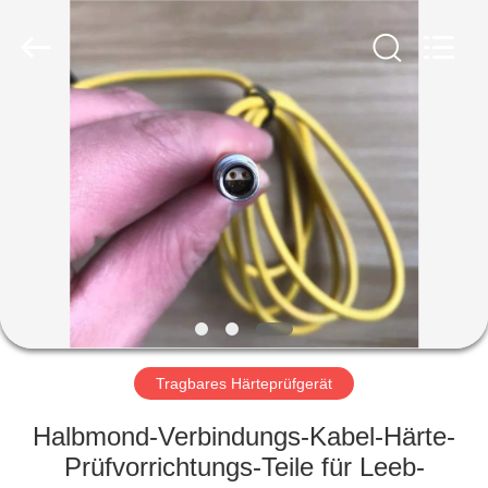
HUATEC
GROUP
CORPORATION.
All
Rights
Reserved.
HAUS
PRODUKTE
ÜBER
UNS
FABRIK-
AUSFLUG
Tragbares Härteprüfgerät
Halbmond-Verbindungs-Kabel-Härte-
QUALITÄTSKONTROLLE
Prüfvorrichtungs-Teile für Leeb-