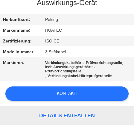
Auswirkungs-Gerät
TRETEN
SIE
Herkunftsort:
Peking
MIT
Markenname:
HUATEC
UNS
Zertifizierung:
ISO,CE
IN
Modellnummer:
3 Stiftkabel
VERBINDUNG
Markieren:
,
Verbindungskabelhärte-Prüfvorrichtungsteile
leeb Auswirkungsgeräthärte-
Prüfvorrichtungsteile
,
Verbindungskabel-Härteprüfgerätteile
FORDERN
SIE EIN
KONTAKT!
ZITAT
DETAILS ENTFALTEN
SITEMAP