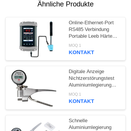
PRIVACY
Ähnliche Produkte
POLICY
Online-Ethernet-Port
RS485 Verbindung
Portable Leeb Härte
Tester für Echtzeit-
MOQ:1
Härteprüfung
KONTAKT
Digitale Anzeige
Nichtzerstörungstest
Aluminiumlegierung
Webster Härte Tester
MOQ:1
KONTAKT
Schnelle
Aluminiumlegierung