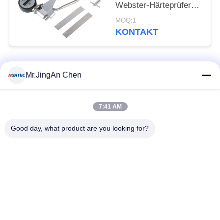
Webster-Härteprüfer
Nichtzerstörungsprüfung
MOQ:1
KONTAKT
Beliebte Kategorien
Alle
Mr.JingAn Chen
Ultraschall-
7:41 AM
Ultraschallprüfgerät
Dickenmessung
Good day, what product are you looking for?
Tragbares
Schichtdickenmessgerät
Härteprüfgerät
X-Ray
X-ray Pipeline
Fehlerprüfgerät
Crawler