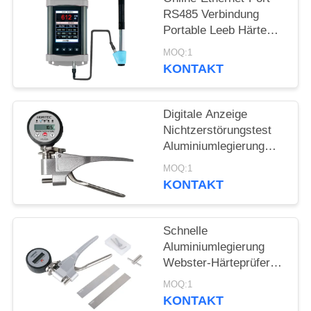
PRIVACY
RS485 Verbindung
POLICY
Portable Leeb Härte
Tester für Echtzeit-
MOQ:1
Härteprüfung
KONTAKT
Digitale Anzeige
Nichtzerstörungstest
Aluminiumlegierung
Webster Härte Tester
MOQ:1
KONTAKT
Schnelle
Aluminiumlegierung
Webster-Härteprüfer
Nichtzerstörungsprüfung
MOQ:1
KONTAKT