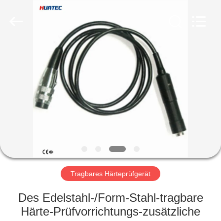
HUATEC
GROUP
CORPORATION.
All
Rights
Reserved.
HAUS
PRODUKTE
ÜBER
UNS
FABRIK-
AUSFLUG
Tragbares Härteprüfgerät
Des Edelstahl-/Form-Stahl-tragbare
QUALITÄTSKONTROLLE
Härte-Prüfvorrichtungs-zusätzliche