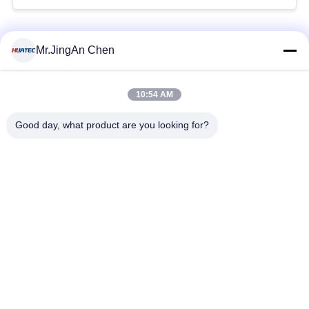
Beliebte Kategorien
Alle
Mr.JingAn Chen
Ultraschall-
10:54 AM
Ultraschallprüfgerät
Dickenmessung
Good day, what product are you looking for?
Tragbares
Schichtdickenmessgerät
Härteprüfgerät
X-Ray
X-ray Pipeline
Fehlerprüfgerät
Crawler
Porenprüfgerät
Magnetpulverprüfung