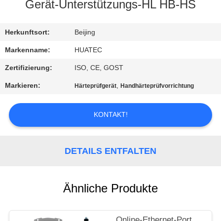
Gerät-Unterstützungs-HL HB-HS
TRETEN
SIE
Herkunftsort:
Beijing
MIT
Markenname:
HUATEC
UNS
Zertifizierung:
ISO, CE, GOST
IN
Markieren:
,
Härteprüfgerät
Handhärteprüfvorrichtung
VERBINDUNG
KONTAKT!
FORDERN
SIE EIN
DETAILS ENTFALTEN
ZITAT
Ähnliche Produkte
SITEMAP
Online-Ethernet-Port