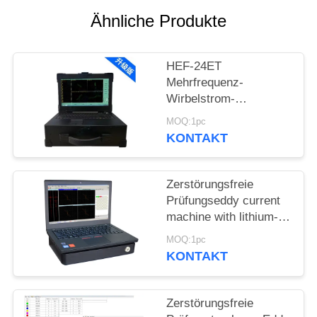
PRIVACY
Ähnliche Produkte
POLICY
HEF-24ET
Mehrfrequenz-
Wirbelstrom-
Fehlerdetektor für
MOQ:1pc
Heizkesselrohre &
KONTAKT
Wärmetauscher
Zerstörungsfreie
Prüfungseddy current
machine with lithium-
Batterie
MOQ:1pc
KONTAKT
Zerstörungsfreie