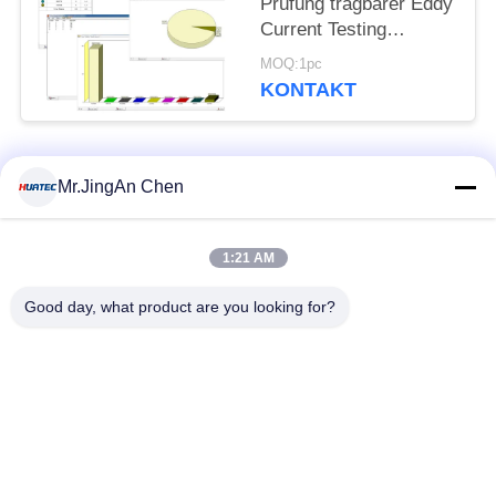
Prüfung tragbarer Eddy
Current Testing
Equipment 14.8v
MOQ:1pc
errichtet in der Lithium-
KONTAKT
Batterie
Beliebte Kategorien
Alle
Mr.JingAn Chen
Ultraschall-
1:21 AM
Ultraschallprüfgerät
Dickenmessung
Good day, what product are you looking for?
Tragbares
Schichtdickenmessgerät
Härteprüfgerät
X-Ray
X-ray Pipeline
Fehlerprüfgerät
Crawler