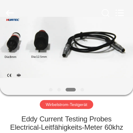
HUATEC
GROUP
CORPORATION.
All
Rights
Reserved.
HAUS
PRODUKTE
ÜBER
UNS
FABRIK-
AUSFLUG
Wirbelstrom-Testgerät
Eddy Current Testing Probes
QUALITÄTSKONTROLLE
Electrical-Leitfähigkeits-Meter 60khz