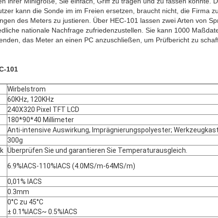
n ihrer Minigröße, Sie einfach, Griff zu tragen und zu fassen könnte. 
utzer kann die Sonde im im Freien ersetzen, braucht nicht, die Firma 
gen des Meters zu justieren. Über HEC-101 lassen zwei Arten von Sp
edliche nationale Nachfrage zufriedenzustellen. Sie kann 1000 Maßda
nden, das Meter an einen PC anzuschließen, um Prüfbericht zu schaf
C-101
Wirbelstrom
60KHz, 120KHz
240X320 Pixel TFT LCD
180*90*40 Millimeter
Anti-intensive Auswirkung, Imprägnierungspolyester; Werkzeugkas
300g
ck
Überprüfen Sie und garantieren Sie Temperaturausgleich.
6.9%IACS-110%IACS (4.0MS/m-64MS/m)
0,01% IACS
0.3mm
0°C zu 45°C
± 0.1%IACS~ 0.5%IACS