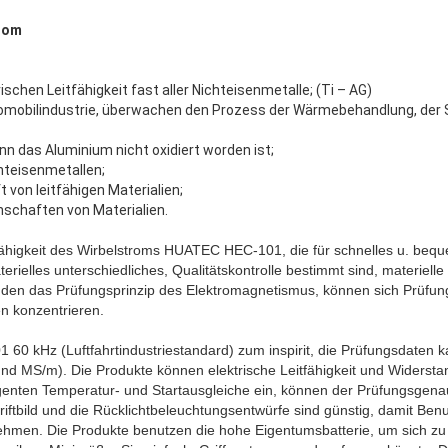
trom
schen Leitfähigkeit fast aller Nichteisenmetalle; (Ti – AG)
tomobilindustrie, überwachen den Prozess der Wärmebehandlung, der S
nn das Aluminium nicht oxidiert worden ist;
hteisenmetallen;
 von leitfähigen Materialien;
schaften von Materialien.
tfähigkeit des Wirbelstroms HUATEC HEC-101, die für schnelles u. be
erielles unterschiedliches, Qualitätskontrolle bestimmt sind, materiell
nden das Prüfungsprinzip des Elektromagnetismus, können sich Prüfun
n konzentrieren.
 kHz (Luftfahrtindustriestandard) zum inspirit, die Prüfungsdaten 
nd MS/m). Die Produkte können elektrische Leitfähigkeit und Widerstand
ligenten Temperatur- und Startausgleiche ein, können der Prüfungsgen
iftbild und die Rücklichtbeleuchtungsentwürfe sind günstig, damit Ben
nehmen. Die Produkte benutzen die hohe Eigentumsbatterie, um sich zu