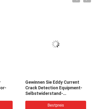
y
Gewinnen Sie Eddy Current
ABS m
For-
Crack Detection Equipment-
Mete
Selbstwiderstand-
Indus
Anzeigemodus des
Verhältnis-0.1-10
Bestpreis