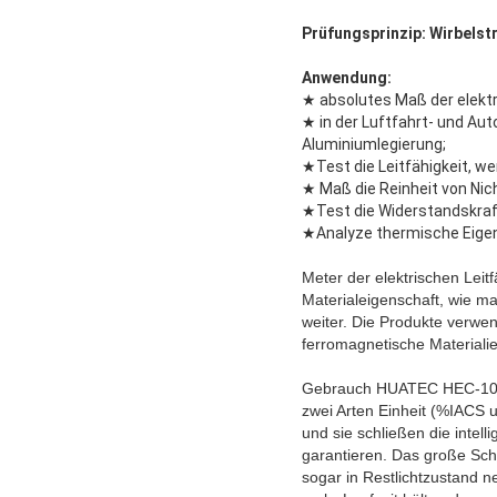
Prüfungsprinzip: Wirbels
Anwendung:
★ absolutes Maß der elektri
★ in der Luftfahrt- und Au
Aluminiumlegierung;
★Test die Leitfähigkeit, we
★ Maß die Reinheit von Nic
★Test die Widerstandskraft
★Analyze thermische Eigen
Meter der elektrischen Lei
Materialeigenschaft, wie mat
weiter. Die Produkte verwe
ferromagnetische Materialie
Gebrauch HUATEC HEC-101 60
zwei Arten Einheit (%IACS u
und sie schließen die intel
garantieren. Das große Schr
sogar in Restlichtzustand 