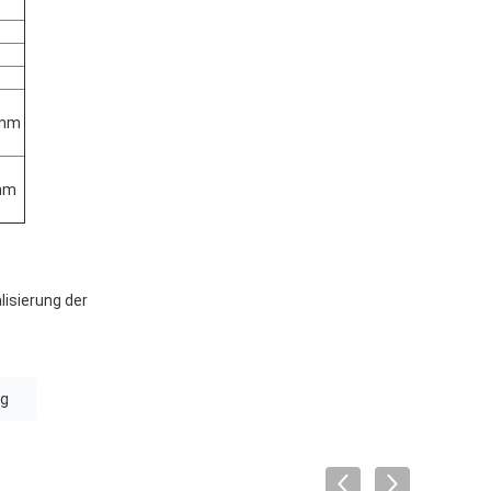
2mm
mm
isierung der
ng