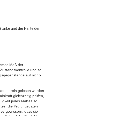
tärke und der Härte der
quemes Maß der
e Zustandskontrolle und so
gsgegenstände auf nicht-
kann herein gelesen werden
skraft gleichzeitig prüfen,
auigkeit jedes Maßes so
utzer die Prüfungsdaten
 vergewissern, dass sie