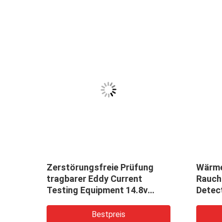
Zerstörungsfreie Prüfung
Wärme
tragbarer Eddy Current
Rauch
terie
Testing Equipment 14.8v
Detec
errichtet in der Lithium-
Diagr
Batterie
Bestpreis