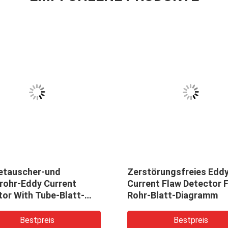
tauscher-und
Zerstörungsfreies Edd
rohr-Eddy Current
Current Flaw Detector 
tor With Tube-Blatt-
Rohr-Blatt-Diagramm
amm
Bestpreis
Bestpreis