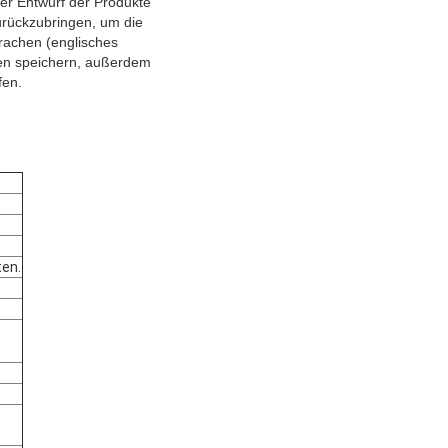
Der Entwurf der Produkte
zurückzubringen, um die
rachen (englisches
ten speichern, außerdem
fen.
ten.