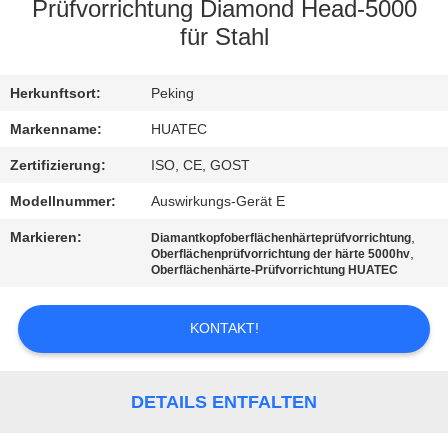
Prüfvorrichtung Diamond Head-5000
TRETEN
für Stahl
SIE
Herkunftsort:
Peking
MIT
UNS
Markenname:
HUATEC
IN
Zertifizierung:
ISO, CE, GOST
VERBINDUNG
Modellnummer:
Auswirkungs-Gerät E
Markieren:
,
Diamantkopfoberflächenhärteprüfvorrichtung
,
Oberflächenprüfvorrichtung der härte 5000hv
FORDERN
Oberflächenhärte-Prüfvorrichtung HUATEC
SIE EIN
ZITAT
KONTAKT!
SITEMAP
DETAILS ENTFALTEN