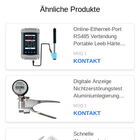
PRIVACY
Ähnliche Produkte
POLICY
Online-Ethernet-Port
RS485 Verbindung
Portable Leeb Härte
Tester für Echtzeit-
MOQ:1
Härteprüfung
KONTAKT
Digitale Anzeige
Nichtzerstörungstest
Aluminiumlegierung
Webster Härte Tester
MOQ:1
KONTAKT
Schnelle