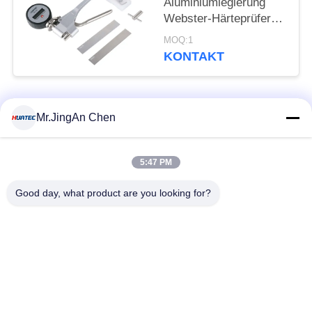
Aluminiumlegierung
Webster-Härteprüfer
Nichtzerstörungsprüfung
MOQ:1
KONTAKT
Beliebte Kategorien
Alle
Mr.JingAn Chen
Ultraschall-
5:47 PM
Ultraschallprüfgerät
Dickenmessung
Good day, what product are you looking for?
Tragbares
Schichtdickenmessgerät
Härteprüfgerät
X-Ray
X-ray Pipeline
Fehlerprüfgerät
Crawler