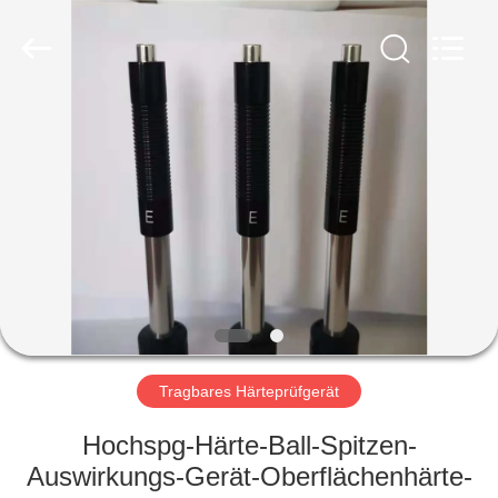
HUATEC
GROUP
CORPORATION.
All
Rights
Reserved.
HAUS
PRODUKTE
ÜBER
UNS
FABRIK-
AUSFLUG
Tragbares Härteprüfgerät
Hochspg-Härte-Ball-Spitzen-
QUALITÄTSKONTROLLE
Auswirkungs-Gerät-Oberflächenhärte-