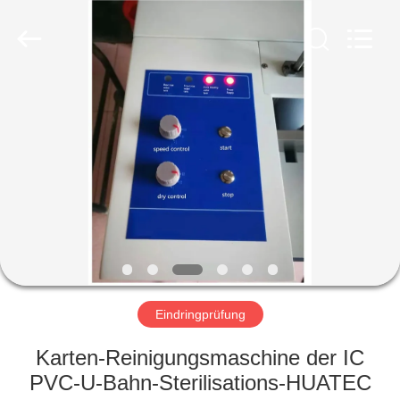
HUATEC
GROUP
CORPORATION.
All
Rights
Reserved.
HAUS
PRODUKTE
ÜBER
UNS
FABRIK-
AUSFLUG
Eindringprüfung
Karten-Reinigungsmaschine der IC
QUALITÄTSKONTROLLE
PVC-U-Bahn-Sterilisations-HUATEC