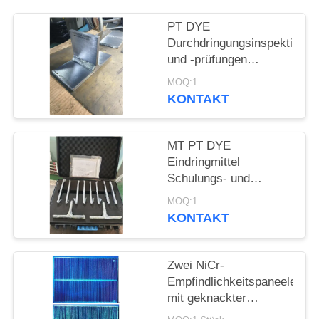
PRIVACY
POLICY
PT DYE
Durchdringungsinspektions
und -prüfungen
Standardprüfproben-
MOQ:1
Block-Kit
KONTAKT
MT PT DYE
Eindringmittel
Schulungs- und
Prüfstandard-Testkit
MOQ:1
KONTAKT
Zwei NiCr-
Empfindlichkeitspaneele
mit geknackter
TypeIASTM E1417