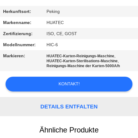
TRETEN
Herkunftsort:
Peking
SIE
Markenname:
HUATEC
MIT
Zertifizierung:
ISO, CE, GOST
UNS
Modellnummer:
HIC-6
IN
Markieren:
,
HUATEC-Karten-Reinigungs-Maschine
VERBINDUNG
,
HUATEC-Karten-Sterilisations-Maschine
Reinigungs-Maschine der Karten-5000A/h
FORDERN
KONTAKT!
SIE EIN
ZITAT
DETAILS ENTFALTEN
SITEMAP
Ähnliche Produkte