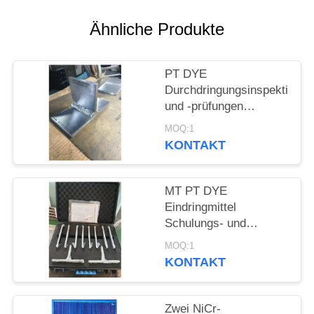
PRIVACY
POLICY
Ähnliche Produkte
PT DYE
Durchdringungsinspektions
und -prüfungen
Standardprüfproben-
MOQ:1
Block-Kit
KONTAKT
MT PT DYE
Eindringmittel
Schulungs- und
Prüfstandard-Testkit
MOQ:1
KONTAKT
Zwei NiCr-