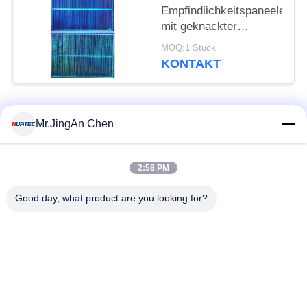
Empfindlichkeitspaneele
mit geknackter
TypeIASTM E1417
MOQ:1 Stück
AMS 2647D ISO 3452
KONTAKT
JIS Z 2343-3
Beliebte Kategorien
Alle
Mr.JingAn Chen
Ultraschall-
2:58 PM
Ultraschallprüfgerät
Dickenmessung
Good day, what product are you looking for?
Tragbares
Schichtdickenmessgerät
Härteprüfgerät
X-Ray
X-ray Pipeline
Fehlerprüfgerät
Crawler