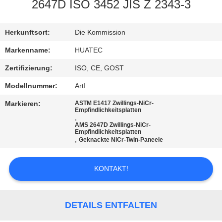
2647D ISO 3452 JIS Z 2343-3
TRETEN
SIE
Herkunftsort:
Die Kommission
MIT
Markenname:
HUATEC
UNS
Zertifizierung:
ISO, CE, GOST
IN
Modellnummer:
ArtⅠ
VERBINDUNG
Markieren:
ASTM E1417 Zwillings-NiCr-
Empfindlichkeitsplatten
,
AMS 2647D Zwillings-NiCr-
FORDERN
Empfindlichkeitsplatten
,
Geknackte NiCr-Twin-Paneele
SIE EIN
ZITAT
KONTAKT!
SITEMAP
DETAILS ENTFALTEN