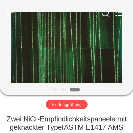
HUATEC
GROUP
CORPORATION.
All
Rights
Reserved.
HAUS
PRODUKTE
ÜBER
UNS
FABRIK-
AUSFLUG
Eindringprüfung
Zwei NiCr-Empfindlichkeitspaneele mit
QUALITÄTSKONTROLLE
geknackter TypeIASTM E1417 AMS