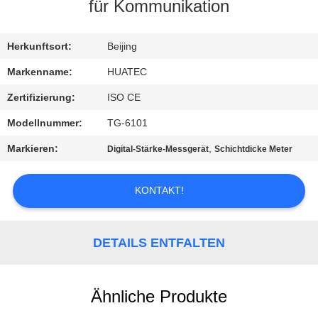
für Kommunikation
TRETEN
SIE
Herkunftsort:
Beijing
MIT
Markenname:
HUATEC
UNS
Zertifizierung:
ISO CE
IN
Modellnummer:
TG-6101
VERBINDUNG
Markieren:
,
Digital-Stärke-Messgerät
Schichtdicke Meter
FORDERN
KONTAKT!
SIE EIN
ZITAT
DETAILS ENTFALTEN
SITEMAP
Ähnliche Produkte