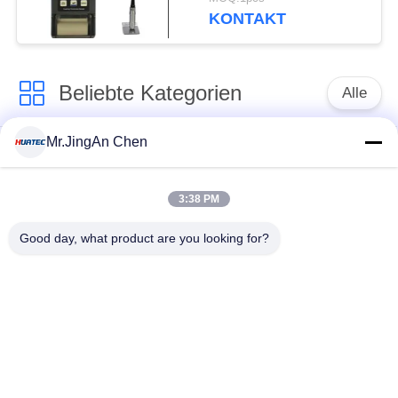
Paints Elcometer
KONTAKT
Beliebte Kategorien
Alle
Mr.JingAn Chen
Ultraschall-
Ultraschallprüfgerät
Dickenmessung
3:38 PM
Tragbares
Schichtdickenmessgerät
Good day, what product are you looking for?
Härteprüfgerät
X-Ray
X-ray Pipeline
Fehlerprüfgerät
Crawler
Porenprüfgerät
Magnetpulverprüfung