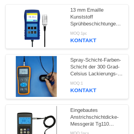
PRIVACY
13 mm Emaille
POLICY
Kunststoff
Sprühbeschichtungen
Korrosionsschutz
MOQ:1pc
Feuerdichte
KONTAKT
Beschichtung Dicke
TG-6008
Spray-Schicht-Farben-
Schicht der 300 Grad-
Celsius Lackierungs-
Stärke-Messgerät-
MOQ:1
hohen Temperatur
KONTAKT
Eingebautes
Anstrichschichtdicke-
Messgerät Tg110
Drucker-Dry Film
MOQ:1pcs