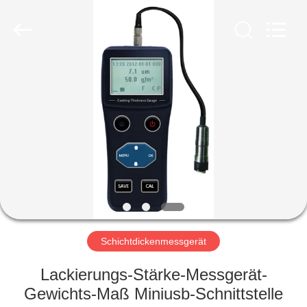
HUATEC
GROUP
CORPORATION.
All
Rights
Reserved.
HAUS
PRODUKTE
ÜBER
UNS
FABRIK-
AUSFLUG
Schichtdickenmessgerät
Lackierungs-Stärke-Messgerät-
QUALITÄTSKONTROLLE
Gewichts-Maß Miniusb-Schnittstelle