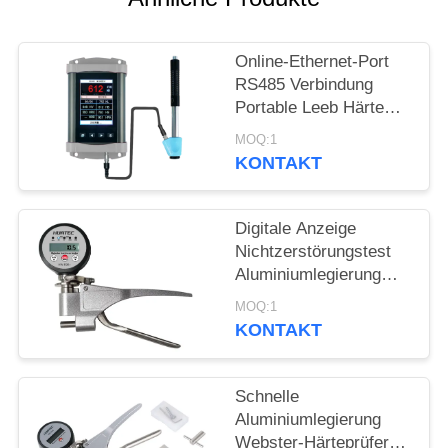
PRIVACY
POLICY
Online-Ethernet-Port
RS485 Verbindung
Portable Leeb Härte
Tester für Echtzeit-
MOQ:1
Härteprüfung
KONTAKT
Digitale Anzeige
Nichtzerstörungstest
Aluminiumlegierung
Webster Härte Tester
MOQ:1
KONTAKT
Schnelle
Aluminiumlegierung
Webster-Härteprüfer