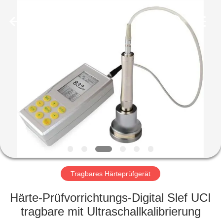
HUATEC
GROUP
CORPORATION.
All
Rights
Reserved.
HAUS
PRODUKTE
ÜBER
UNS
FABRIK-
AUSFLUG
Tragbares Härteprüfgerät
Härte-Prüfvorrichtungs-Digital Slef UCI
QUALITÄTSKONTROLLE
tragbare mit Ultraschallkalibrierung