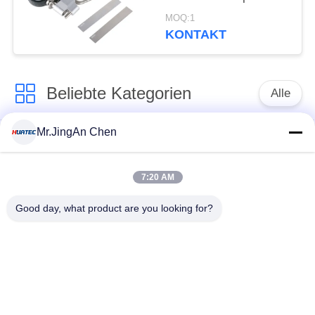
Nichtzerstörungsprüfung
MOQ:1
KONTAKT
Beliebte Kategorien
Alle
Mr.JingAn Chen
Ultraschall-
Ultraschallprüfgerät
Dickenmessung
7:20 AM
Tragbares
Schichtdickenmessgerät
Good day, what product are you looking for?
Härteprüfgerät
X-Ray
X-ray Pipeline
Fehlerprüfgerät
Crawler