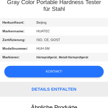
Gray Color Portable Hardness Tester
TRETEN
für Stahl
SIE
Herkunftsort:
Beijing
MIT
UNS
Markenname:
HUATEC
IN
Zertifizierung:
ISO, CE, GOST
VERBINDUNG
Modellnummer:
HUH-5M
Markieren:
,
Härteprüfgerät
Metall Härteprüfgerät
FORDERN
SIE EIN
KONTAKT!
ZITAT
DETAILS ENTFALTEN
SITEMAP
Ähnliche Produkte