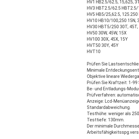
HV1 HB2.5/62.5, 15,625, 31,
HV3 HBT2.5/62.5 HBT2.5/187
HV5 HB5/25,62.5, 125.250 M
HV10 HB10/100,250 15N, 
HV30 HBT5/250 30T, 45T,
HV50 30W, 45W, 15X
HV100 30X, 45X, 15Y
HVT50 30Y, 45Y
HVT10
Prüfen Sie Lastsentschli
Minimale Entdeckungsent
Objektive lineare Wiederga
Prüfen Sie Kraftzeit: 1-9
Be- und Entladungs-Modu
Prüfverfahren: automatis
Anzeige: Lcd-Menüanzeige
Standardabweichung.
Testhöhe: weniger als 250 
Testtiefe: 130mm.
Der minimale Durchmesser
Arbeitsfähigkeitsspg.ver