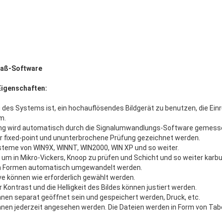
Maß-Software
Eigenschaften:
des Systems ist, ein hochauflösendes Bildgerät zu benutzen, die Ei
m.
ung wird automatisch durch die Signalumwandlungs-Software gemesse
r fixed-point und ununterbrochene Prüfung gezeichnet werden.
steme von WIN9X, WINNT, WIN2000, WIN XP und so weiter.
um in Mikro-Vickers, Knoop zu prüfen und Schicht und so weiter karbu
en Formen automatisch umgewandelt werden.
ve können wie erforderlich gewählt werden.
Der Kontrast und die Helligkeit des Bildes können justiert werden.
nnen separat geöffnet sein und gespeichert werden, Druck, etc.
nnen jederzeit angesehen werden. Die Dateien werden in Form von Tab