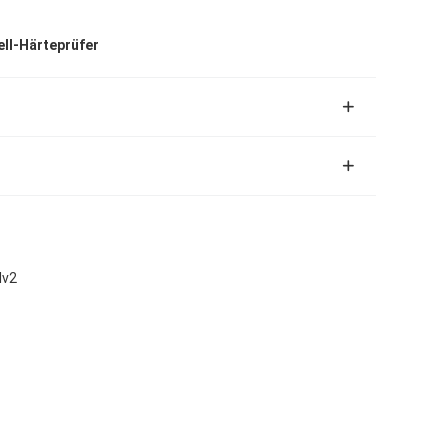
ell-Härteprüfer
lv2