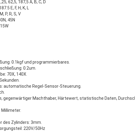
25, 62,5, 187,5 A, B, C, D
.5 E, F, H, K, L
, P, R, S, V
30N, 45N
 15W
eßung: 0.1kgf und programmierbares.
schließung: 0.2um.
be: 70X, 140X.
9 Sekunden.
s: automatische Regel-Sensor-Steuerung.
ch.
, gegenwärtiger Machthaber, Härtewert, statistische Daten, Durchsc
Millimeter.
 des Zylinders: 3mm.
sorgungsteil: 220V/50Hz