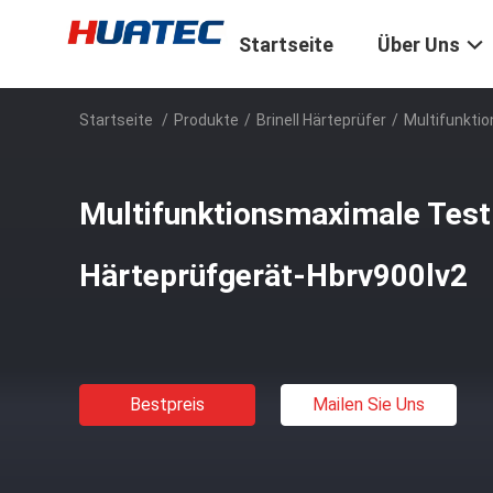
Startseite
Über Uns
Startseite
/
Produkte
/
Brinell Härteprüfer
/
Multifunkti
Multifunktionsmaximale Test
Härteprüfgerät-Hbrv900lv2
Bestpreis
Mailen Sie Uns