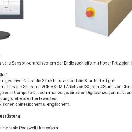
:
 volle Sensor-Kontrollsystem der Endlosschleife mit hoher Präzision,
0kgf.
rd geschweißt, ist die Struktur stark und die Starrheit ist gut.
nternationalen Standard VON ASTM-LÄRM, von ISO, von JIS und von Chin
eige oder Computerbildschirmanzeige, direktes Digitalanzeigenmaß resu
ndung stehenden Härtewertes.
zwischen chinesischem u. englischem.
usrüstung:
härteskala Rockwell-Härteskala