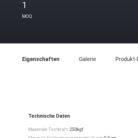
1
MOQ
Eigenschaften
Galerie
Produkt-
Technische Daten
Maximale Testkraft:
250kgf
Minimale Entdeckungsentschließung:
0.2um