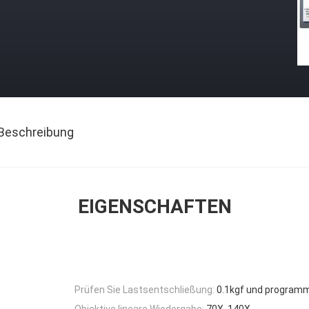
Beschreibung
EIGENSCHAFTEN
Prüfen Sie Lastsentschließung:
0.1kgf und program
Objektive lineare Wiedergabe:
70X, 140X