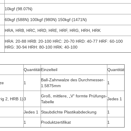
10kgf (98.07N)
60kgf (588N) 100kgf (980N) 150kgf (1471N)
HRA, HRB, HRC, HRD, HRE, HRF, HRG, HRH, HRK
HRA: 20-88 HRB: 20-100 HRC: 20-70 HRD: 40-77 HRF: 60-100
HRG: 30-94 HRH: 80-100 HRK: 40-100
Quantität
Einzelteil
Quantität
Ball-Zahnwalze des Durchmesser-
ze
1
1
1.5875mm
Groß, mittlere, „V“ formte Prüfungs-
ig 2, HRB 1)
3
Jedes 1
Tabelle
Jedes 1
Staubdichte Plastikabdeckung
1
1
Produktzertifikat
1