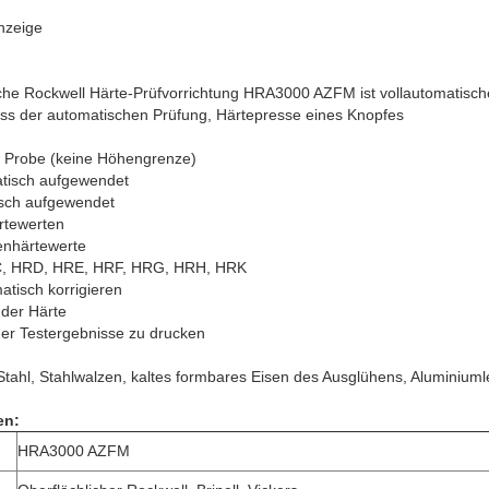
nzeige
sche Rockwell Härte-Prüfvorrichtung HRA3000 AZFM ist vollautomatisch
ess der automatischen Prüfung, Härtepresse eines Knopfes
 Probe (keine Höhengrenze)
atisch aufgewendet
isch aufgewendet
rtewerten
enhärtewerte
, HRD, HRE, HRF, HRG, HRH, HRK
tisch korrigieren
der Härte
er Testergebnisse zu drucken
 Stahl, Stahlwalzen, kaltes formbares Eisen des Ausglühens, Aluminiuml
en:
HRA3000 AZFM