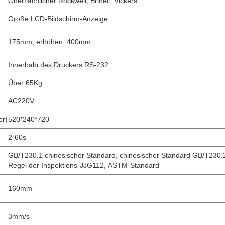
Oberflächlicher Rockwell, Brinell, Vickers
Große LCD-Bildschirm-Anzeige
175mm, erhöhen: 400mm
Innerhalb des Druckers RS-232
Über 65Kg
AC220V
er)
520*240*720
2-60s
GB/T230.1 chinesischer Standard, chinesischer Standard GB/T230.
Regel der Inspektions-JJG112, ASTM-Standard
160mm
3mm/s