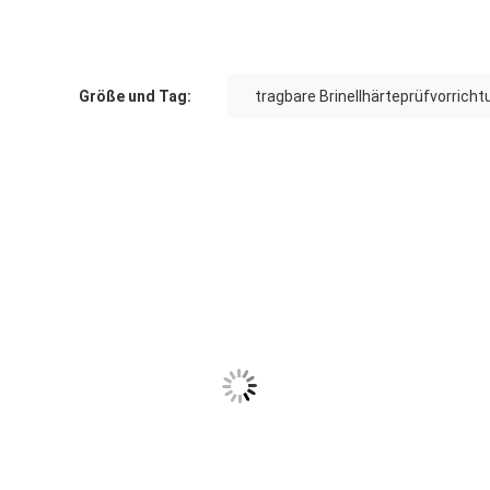
Größe und Tag:
tragbare Brinellhärteprüfvorricht