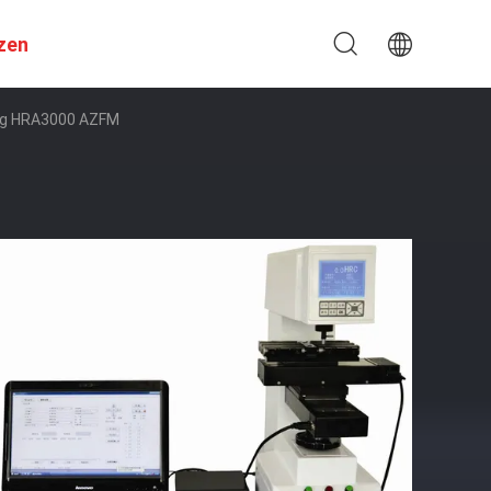
zen
ung HRA3000 AZFM