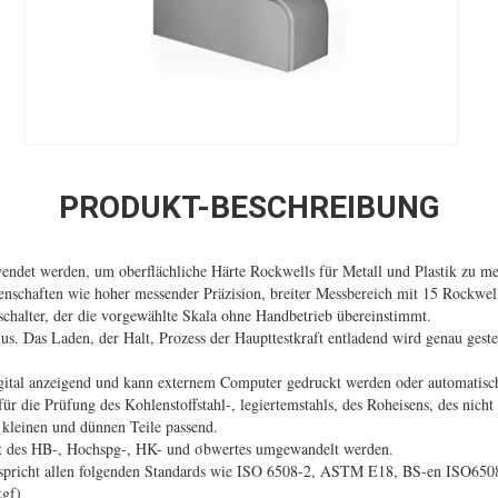
PRODUKT-BESCHREIBUNG
t werden, um oberflächliche Härte Rockwells für Metall und Plastik zu me
chaften wie hoher messender Präzision, breiter Messbereich mit 15 Rockwel
alter, der die vorgewählte Skala ohne Handbetrieb übereinstimmt.
Das Laden, der Halt, Prozess der Haupttestkraft entladend wird genau geste
tal anzeigend und kann externem Computer gedruckt werden oder automatisch
die Prüfung des Kohlenstoffstahl-, legiertemstahls, des Roheisens, des nicht
s kleinen und dünnen Teile passend.
es HB-, Hochspg-, HK- und σbwertes umgewandelt werden.
richt allen folgenden Standards wie ISO 6508-2, ASTM E18, BS-en ISO650
gf)