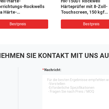
ell-Härte-
HR-150DT Rockwell
orrichtungs-Rockwells
Härteprüfer mit 8-Zoll-
a Härte-
Touchscreen, 150 kgf
orrichtungs-Rockwell-
Kapazität
-R
Bestpreis
Bestpreis
EHMEN SIE KONTAKT MIT UNS AU
Nachricht: