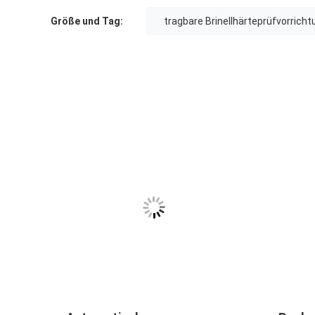
Größe und Tag:
tragbare Brinellhärteprüfvorricht