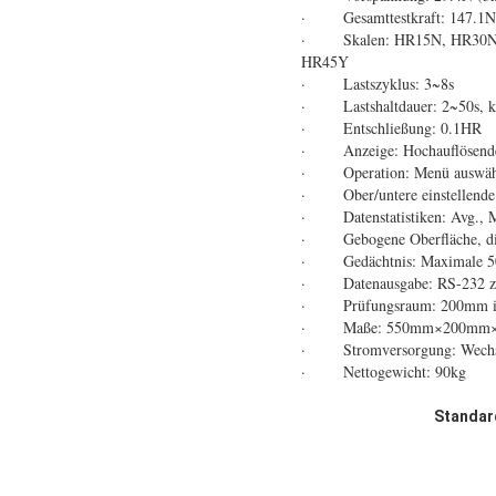
· Gesamttestkraft: 147.1N (
· Skalen: HR15N, HR30N,
HR45Y
· Lastszyklus: 3~8s
· Lastshaltdauer: 2~50s, ka
· Entschließung: 0.1HR
· Anzeige: Hochauflösende
· Operation: Menü auswählb
· Ober/untere einstellende 
· Datenstatistiken: Avg., M
· Gebogene Oberfläche, die 
· Gedächtnis: Maximale 500 E
· Datenausgabe: RS-232 zum
· Prüfungsraum: 200mm in d
· Maße: 550mm×200mm
· Stromversorgung: Wechse
· Nettogewicht: 90kg
Standar