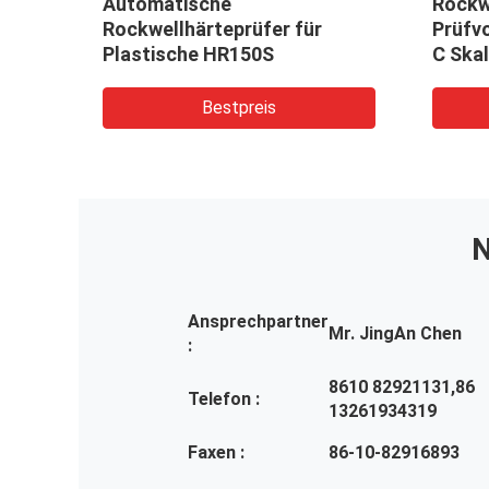
Automatische
Rockw
3200
Rockwellhärteprüfer für
Prüfv
Plastische HR150S
C Skal
Prüfv
Härte
Bestpreis
N
Ansprechpartner
Mr. JingAn Chen
:
8610 82921131,86
Telefon :
13261934319
Faxen :
86-10-82916893