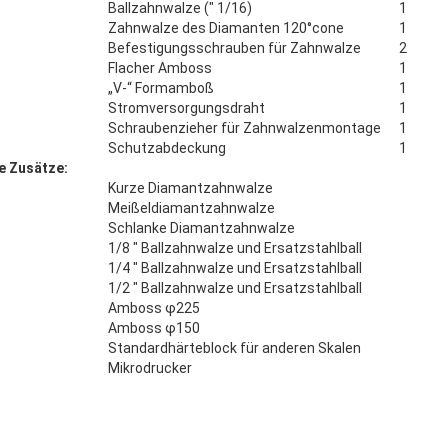
Ballzahnwalze (″ 1/16)
1
Zahnwalze des Diamanten 120°cone
1
Befestigungsschrauben für Zahnwalze
2
Flacher Amboss
1
„V-“ Formamboß
1
Stromversorgungsdraht
1
Schraubenzieher für Zahnwalzenmontage
1
Schutzabdeckung
1
e Zusätze:
Kurze Diamantzahnwalze
Meißeldiamantzahnwalze
Schlanke Diamantzahnwalze
1/8 ″ Ballzahnwalze und Ersatzstahlball
1/4 ″ Ballzahnwalze und Ersatzstahlball
1/2 ″ Ballzahnwalze und Ersatzstahlball
Amboss φ225
Amboss φ150
Standardhärteblock für anderen Skalen
Mikrodrucker