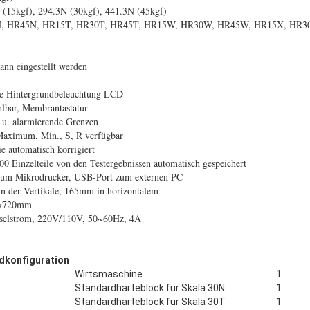
15kgf), 294.3N (30kgf), 441.3N (45kgf)
 HR45N, HR15T, HR30T, HR45T, HR15W, HR30W, HR45W, HR15X, HR30
nn eingestellt werden
 Hintergrundbeleuchtung LCD
ar, Membrantastatur
u. alarmierende Grenzen
aximum, Min., S, R verfügbar
automatisch korrigiert
inzelteile von den Testergebnissen automatisch gespeichert
 Mikrodrucker, USB-Port zum externen PC
er Vertikale, 165mm in horizontalem
×720mm
lstrom, 220V/110V, 50~60Hz, 4A
dkonfiguration
Wirtsmaschine
1
Standardhärteblock für Skala 30N
1
Standardhärteblock für Skala 30T
1