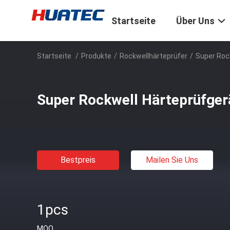
Startseite
Über Uns
Startseite
/
Produkte
/
Rockwellhärteprüfer
/
Super Roc
Super Rockwell Härteprüfge
Bestpreis
Mailen Sie Uns
1pcs
MOQ