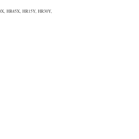
X, HR45X, HR15Y, HR30Y,