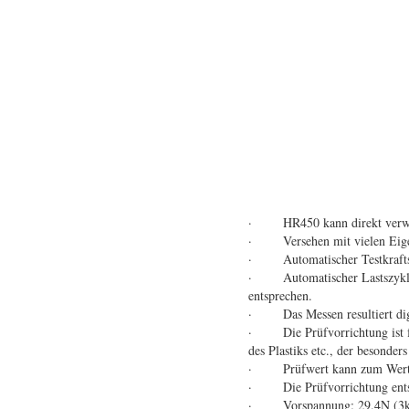
· HR450 kann direkt verwende
· Versehen mit vielen Eigens
· Automatischer Testkraftsch
· Automatischer Lastszyklus. 
entsprechen.
· Das Messen resultiert digi
· Die Prüfvorrichtung ist für 
des Plastiks etc., der besonder
· Prüfwert kann zum Wert d
· Die Prüfvorrichtung entsp
· Vorspannung: 29.4N (3k