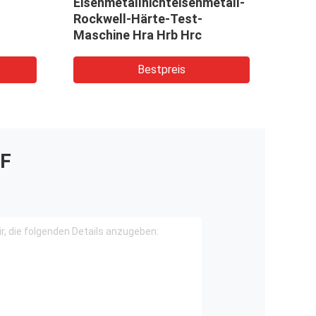
Eisenmetallnichteisenmetall-
Meta
Rockwell-Härte-Test-
Härt
Maschine Hra Hrb Hrc
Bestpreis
F