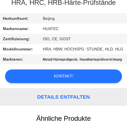
HRA, HRC, HRB-Härte-Prüfstände
TRETEN
SIE
Herkunftsort:
Beijing
MIT
Markenname:
HUATEC
UNS
Zertifizierung:
ISO, CE, GOST
IN
Modellnummer:
HRA, HBW, HOCHSPG, STUNDE, HLD, HLG
VERBINDUNG
Markieren:
,
Metall Härteprüfgerät
Handhärteprüfvorrichtung
FORDERN
KONTAKT!
SIE EIN
ZITAT
DETAILS ENTFALTEN
SITEMAP
Ähnliche Produkte