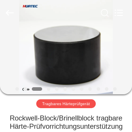
HUATEC
GROUP
CORPORATION.
All
Rights
Reserved.
HAUS
PRODUKTE
ÜBER
UNS
FABRIK-
AUSFLUG
Tragbares Härteprüfgerät
Rockwell-Block/Brinellblock tragbare
QUALITÄTSKONTROLLE
Härte-Prüfvorrichtungsunterstützung