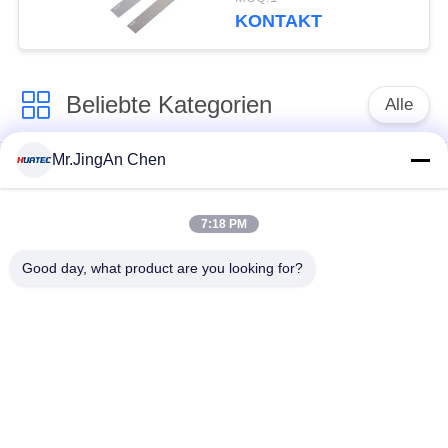
KONTAKT
Beliebte Kategorien
Alle
Mr.JingAn Chen
Ultraschall-
Ultraschallprüfgerät
Dickenmessung
7:18 PM
Tragbares
Schichtdickenmessgerät
Good day, what product are you looking for?
Härteprüfgerät
X-Ray
X-ray Pipeline
Fehlerprüfgerät
Crawler
Porenprüfgerät
Magnetpulverprüfung