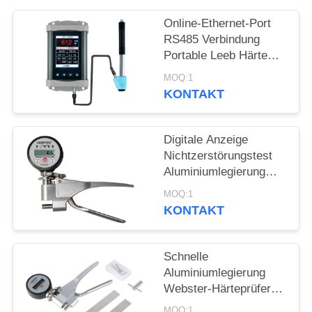
PRIVACY
Online-Ethernet-Port
POLICY
RS485 Verbindung
Portable Leeb Härte
Tester für Echtzeit-
MOQ:1
Härteprüfung
KONTAKT
Digitale Anzeige
Nichtzerstörungstest
Aluminiumlegierung
Webster Härte Tester
MOQ:1
KONTAKT
Schnelle
Aluminiumlegierung
Webster-Härteprüfer
Nichtzerstörungsprüfung
MOQ:1