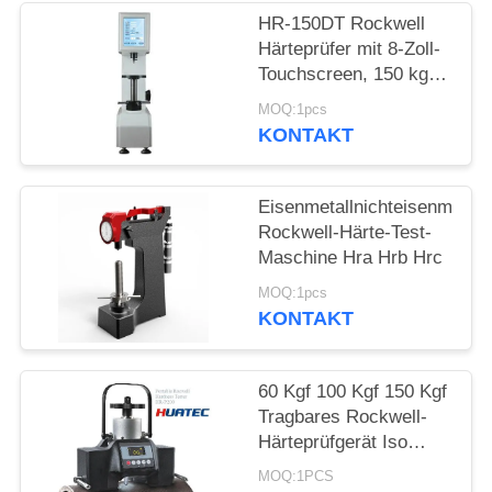
PRIVACY
HR-150DT Rockwell
POLICY
Härteprüfer mit 8-Zoll-
Touchscreen, 150 kgf
Kapazität
MOQ:1pcs
KONTAKT
Eisenmetallnichteisenmetall
Rockwell-Härte-Test-
Maschine Hra Hrb Hrc
MOQ:1pcs
KONTAKT
60 Kgf 100 Kgf 150 Kgf
Tragbares Rockwell-
Härteprüfgerät Iso
6508 Astm E18
MOQ:1PCS