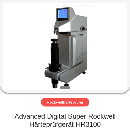
HUATEC
GROUP
CORPORATION.
All
Rights
Reserved.
HAUS
PRODUKTE
ÜBER
UNS
FABRIK-
AUSFLUG
Rockwellhärteprüfer
Advanced Digital Super Rockwell
QUALITÄTSKONTROLLE
Härteprüfgerät HR3100