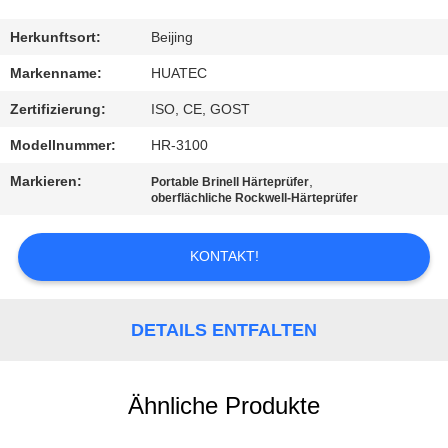
TRETEN
Herkunftsort:
Beijing
SIE
Markenname:
HUATEC
MIT
Zertifizierung:
ISO, CE, GOST
UNS
Modellnummer:
HR-3100
IN
Markieren:
,
Portable Brinell Härteprüfer
VERBINDUNG
oberflächliche Rockwell-Härteprüfer
KONTAKT!
FORDERN
SIE EIN
ZITAT
DETAILS ENTFALTEN
SITEMAP
Ähnliche Produkte