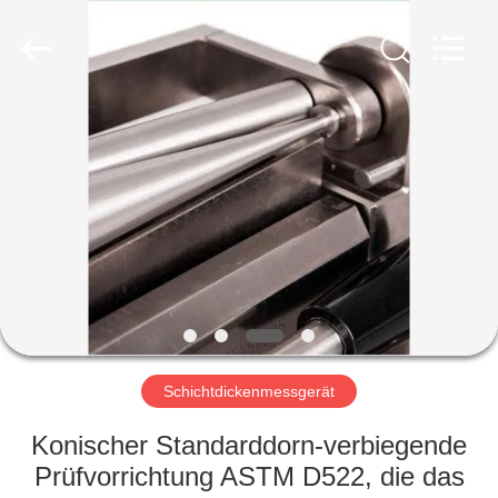
HUATEC
GROUP
CORPORATION.
All
Rights
Reserved.
HAUS
PRODUKTE
ÜBER
UNS
FABRIK-
AUSFLUG
Schichtdickenmessgerät
Konischer Standarddorn-verbiegende
QUALITÄTSKONTROLLE
Prüfvorrichtung ASTM D522, die das