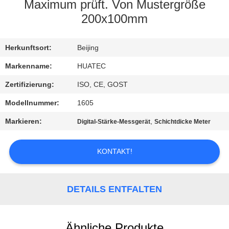
Maximum prüft. Von Mustergröße
TRETEN
200x100mm
SIE
Herkunftsort:
Beijing
MIT
UNS
Markenname:
HUATEC
IN
Zertifizierung:
ISO, CE, GOST
VERBINDUNG
Modellnummer:
1605
Markieren:
,
Digital-Stärke-Messgerät
Schichtdicke Meter
FORDERN
SIE EIN
KONTAKT!
ZITAT
DETAILS ENTFALTEN
SITEMAP
Ähnliche Produkte