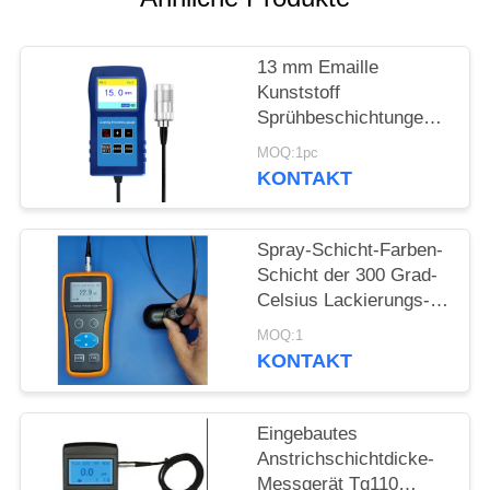
PRIVACY
POLICY
13 mm Emaille
Kunststoff
Sprühbeschichtungen
Korrosionsschutz
MOQ:1pc
Feuerdichte
KONTAKT
Beschichtung Dicke
TG-6008
Spray-Schicht-Farben-
Schicht der 300 Grad-
Celsius Lackierungs-
Stärke-Messgerät-
MOQ:1
hohen Temperatur
KONTAKT
Eingebautes
Anstrichschichtdicke-
Messgerät Tg110