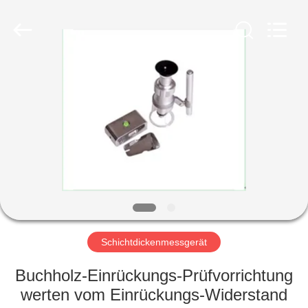
HUATEC
GROUP
CORPORATION.
All
Rights
Reserved.
HAUS
PRODUKTE
ÜBER
UNS
FABRIK-
AUSFLUG
Schichtdickenmessgerät
Buchholz-Einrückungs-Prüfvorrichtung
QUALITÄTSKONTROLLE
werten vom Einrückungs-Widerstand