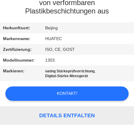
von verformbaren
TRETEN
Plastikbeschichtungen aus
SIE
Herkunftsort:
Beijing
MIT
UNS
Markenname:
HUATEC
IN
Zertifizierung:
ISO, CE, GOST
VERBINDUNG
Modellnummer:
1303
Markieren:
,
oating Stärkeprüfvorrichtung
Digital-Stärke-Messgerät
FORDERN
SIE EIN
KONTAKT!
ZITAT
DETAILS ENTFALTEN
SITEMAP