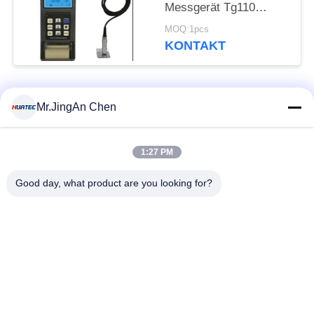
Messgerät Tg110
Drucker-Dry Film
MOQ:1pcs
Paints Elcometer
KONTAKT
Beliebte Kategorien
Alle
Mr.JingAn Chen
Ultraschall-
1:27 PM
Ultraschallprüfgerät
Dickenmessung
Good day, what product are you looking for?
Tragbares
Schichtdickenmessgerät
Härteprüfgerät
X-Ray
X-ray Pipeline
Fehlerprüfgerät
Crawler