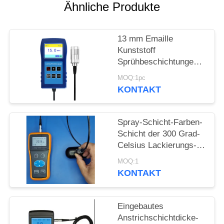
PRIVACY
Ähnliche Produkte
POLICY
13 mm Emaille
Kunststoff
Sprühbeschichtungen
Korrosionsschutz
MOQ:1pc
Feuerdichte
KONTAKT
Beschichtung Dicke
TG-6008
Spray-Schicht-Farben-
Schicht der 300 Grad-
Celsius Lackierungs-
Stärke-Messgerät-
MOQ:1
hohen Temperatur
KONTAKT
Eingebautes
Anstrichschichtdicke-