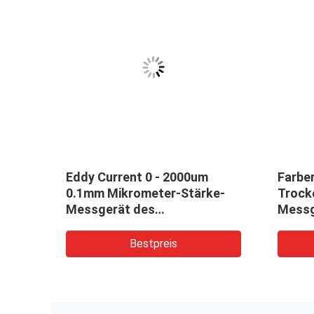
e-
Eddy Current 0 - 2000um
Farbe
0.1mm Mikrometer-Stärke-
Trock
Messgerät des
Messg
6mm
Anstrichschichtdicke-
Messgerät-TG-2000
Bestpreis