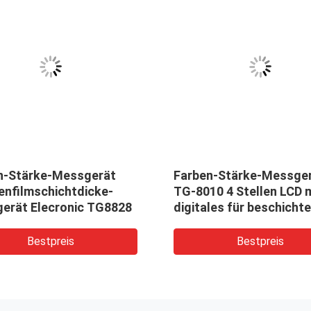
n-Stärke-Messgerät
Farben-Stärke-Messge
enfilmschichtdicke-
TG-8010 4 Stellen LCD 
erät Elecronic TG8828
digitales für beschicht
Inspektion, Inspektion
Bestpreis
Bestpreis