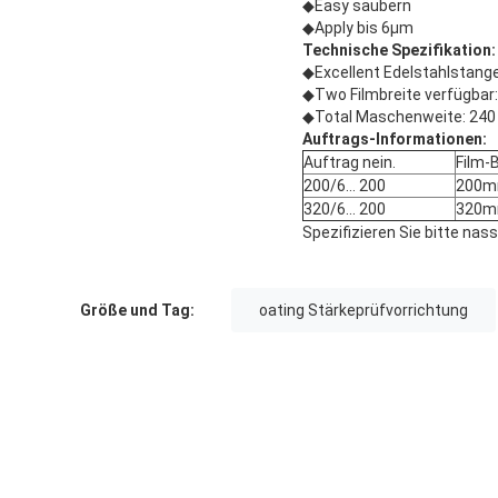
◆Easy säubern
◆Apply bis 6μm
Technische Spezifikation:
◆Excellent Edelstahlstan
◆Two Filmbreite verfügbar:
◆Total Maschenweite: 24
Auftrags-Informationen:
Auftrag nein.
Film-
200/6… 200
200
320/6… 200
320
Spezifizieren Sie bitte nass
Größe und Tag:
oating Stärkeprüfvorrichtung