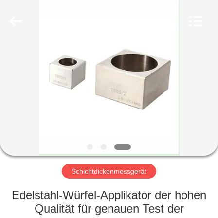
HUATEC
GROUP
CORPORATION.
All
Rights
Reserved.
HAUS
PRODUKTE
ÜBER
UNS
FABRIK-
AUSFLUG
Schichtdickenmessgerät
Edelstahl-Würfel-Applikator der hohen
QUALITÄTSKONTROLLE
Qualität für genauen Test der