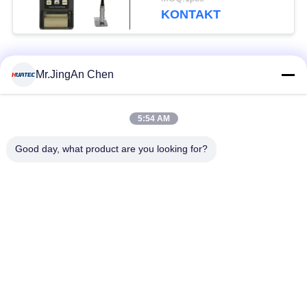
Paints Elcometer
KONTAKT
Beliebte Kategorien
Alle
Mr.JingAn Chen
Ultraschall-
5:54 AM
Ultraschallprüfgerät
Dickenmessung
Good day, what product are you looking for?
Tragbares
Schichtdickenmessgerät
Härteprüfgerät
X-Ray
X-ray Pipeline
Fehlerprüfgerät
Crawler
Porenprüfgerät
Magnetpulverprüfung