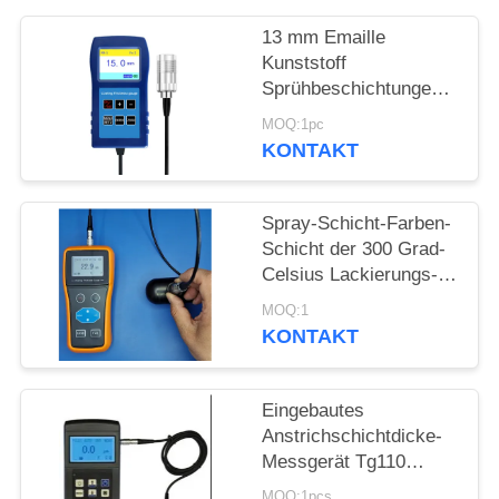
PRIVACY
13 mm Emaille
POLICY
Kunststoff
Sprühbeschichtungen
Korrosionsschutz
MOQ:1pc
Feuerdichte
KONTAKT
Beschichtung Dicke
TG-6008
Spray-Schicht-Farben-
Schicht der 300 Grad-
Celsius Lackierungs-
Stärke-Messgerät-
MOQ:1
hohen Temperatur
KONTAKT
Eingebautes
Anstrichschichtdicke-
Messgerät Tg110
Drucker-Dry Film
MOQ:1pcs