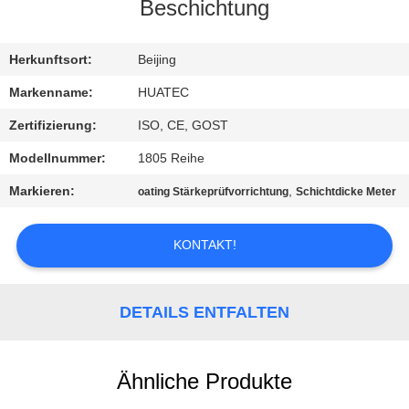
Beschichtung
TRETEN
SIE
Herkunftsort:
Beijing
MIT
Markenname:
HUATEC
UNS
Zertifizierung:
ISO, CE, GOST
IN
Modellnummer:
1805 Reihe
VERBINDUNG
Markieren:
,
oating Stärkeprüfvorrichtung
Schichtdicke Meter
FORDERN
KONTAKT!
SIE EIN
ZITAT
DETAILS ENTFALTEN
SITEMAP
Ähnliche Produkte