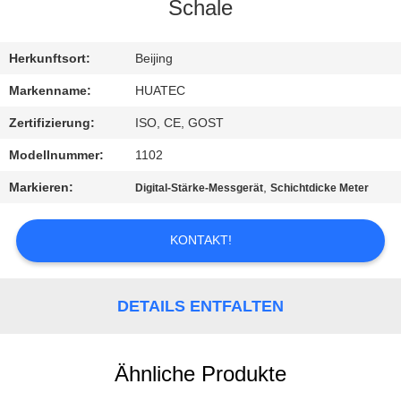
Schale
TRETEN
SIE
Herkunftsort:
Beijing
MIT
Markenname:
HUATEC
UNS
Zertifizierung:
ISO, CE, GOST
IN
Modellnummer:
1102
VERBINDUNG
Markieren:
,
Digital-Stärke-Messgerät
Schichtdicke Meter
FORDERN
KONTAKT!
SIE EIN
ZITAT
DETAILS ENTFALTEN
SITEMAP
Ähnliche Produkte