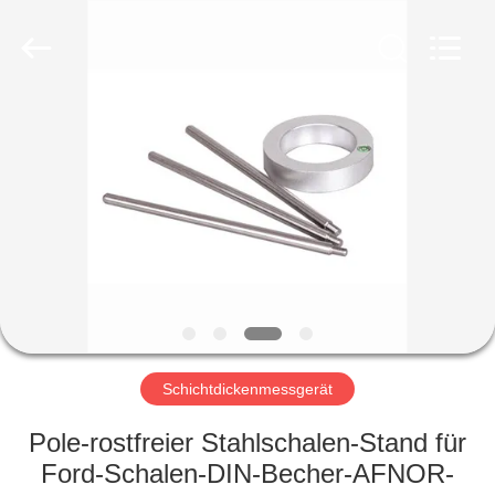
HUATEC
GROUP
CORPORATION.
All
Rights
Reserved.
HAUS
PRODUKTE
ÜBER
UNS
FABRIK-
AUSFLUG
Schichtdickenmessgerät
Pole-rostfreier Stahlschalen-Stand für
QUALITÄTSKONTROLLE
Ford-Schalen-DIN-Becher-AFNOR-