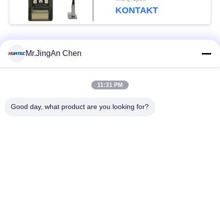
Paints Elcometer
KONTAKT
Beliebte Kategorien
Alle
Mr.JingAn Chen
Ultraschall-
11:31 PM
Ultraschallprüfgerät
Dickenmessung
Good day, what product are you looking for?
Tragbares
Schichtdickenmessgerät
Härteprüfgerät
X-Ray
X-ray Pipeline
Fehlerprüfgerät
Crawler
Porenprüfgerät
Magnetpulverprüfung