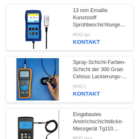
PRIVACY
13 mm Emaille
POLICY
Kunststoff
Sprühbeschichtungen
Korrosionsschutz
MOQ:1pc
Feuerdichte
KONTAKT
Beschichtung Dicke
TG-6008
Spray-Schicht-Farben-
Schicht der 300 Grad-
Celsius Lackierungs-
Stärke-Messgerät-
MOQ:1
hohen Temperatur
KONTAKT
Eingebautes
Anstrichschichtdicke-
Messgerät Tg110
Drucker-Dry Film
MOQ:1pcs