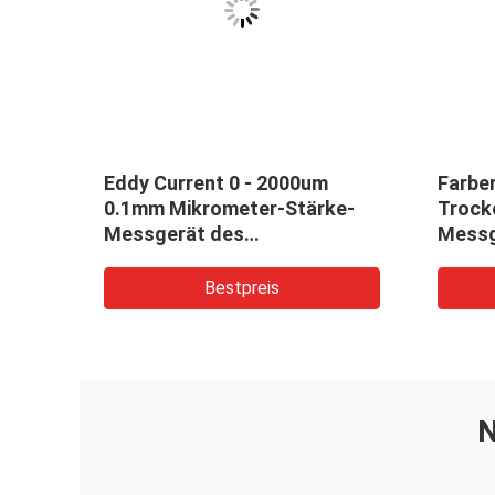
e-
Eddy Current 0 - 2000um
Farbe
0.1mm Mikrometer-Stärke-
Trock
Messgerät des
Messg
6mm
Anstrichschichtdicke-
Messgerät-TG-2000
Bestpreis
N