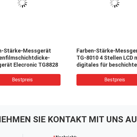
n-Stärke-Messgerät
Farben-Stärke-Messge
enfilmschichtdicke-
TG-8010 4 Stellen LCD 
erät Elecronic TG8828
digitales für beschicht
Inspektion, Inspektion
Bestpreis
Bestpreis
EHMEN SIE KONTAKT MIT UNS AU