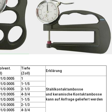
olvent.
Tiefe
Erklärung
l)
(Zoll)
01/0.0005
1
01/0.0005
1-1/5
01/0.0005
2-1/3
Stahlkontaktambosse
01/0.0005
4-3/4
und keramische Kontaktambosse
kann auf Anfrage geliefert werden
01/0.0005
1-1/5
01/0.0005
2-1/3
01/0.0005
4-3/4