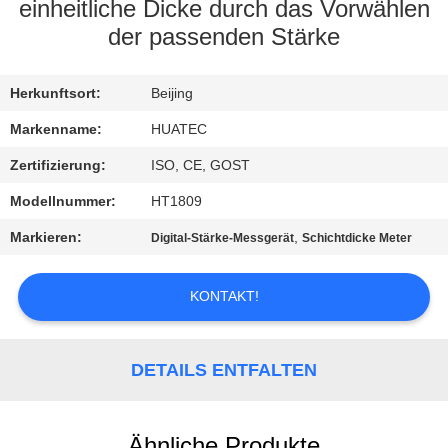
einheitliche Dicke durch das Vorwählen
TRETEN
der passenden Stärke
SIE
Herkunftsort:
Beijing
MIT
UNS
Markenname:
HUATEC
IN
Zertifizierung:
ISO, CE, GOST
VERBINDUNG
Modellnummer:
HT1809
Markieren:
,
Digital-Stärke-Messgerät
Schichtdicke Meter
FORDERN
SIE EIN
KONTAKT!
ZITAT
DETAILS ENTFALTEN
SITEMAP
Ähnliche Produkte