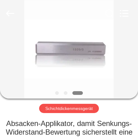
HUATEC
GROUP
CORPORATION.
All
Rights
Reserved.
HAUS
PRODUKTE
ÜBER
UNS
FABRIK-
AUSFLUG
Schichtdickenmessgerät
Absacken-Applikator, damit Senkungs-
QUALITÄTSKONTROLLE
Widerstand-Bewertung sicherstellt eine