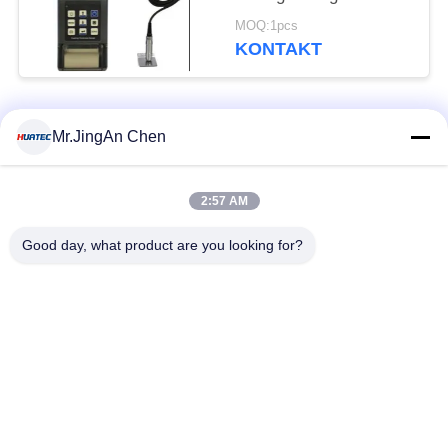
Drucker-Dry Film
MOQ:1pcs
Paints Elcometer
KONTAKT
Beliebte Kategorien
Alle
Mr.JingAn Chen
Ultraschall-
2:57 AM
Ultraschallprüfgerät
Dickenmessung
Good day, what product are you looking for?
Tragbares
Schichtdickenmessgerät
Härteprüfgerät
X-Ray
X-ray Pipeline
Fehlerprüfgerät
Crawler