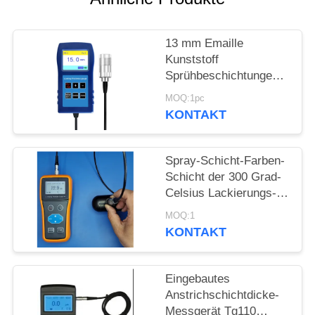
PRIVACY
POLICY
13 mm Emaille
Kunststoff
Sprühbeschichtungen
Korrosionsschutz
MOQ:1pc
Feuerdichte
KONTAKT
Beschichtung Dicke
TG-6008
Spray-Schicht-Farben-
Schicht der 300 Grad-
Celsius Lackierungs-
Stärke-Messgerät-
MOQ:1
hohen Temperatur
KONTAKT
Eingebautes
Anstrichschichtdicke-
Messgerät Tg110