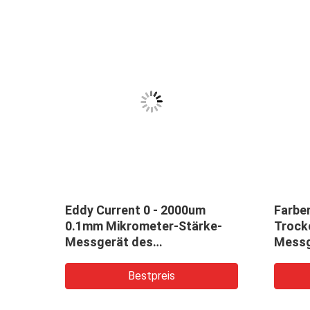
e-
Eddy Current 0 - 2000um
Farbe
0.1mm Mikrometer-Stärke-
Trock
Messgerät des
Messg
6mm
Anstrichschichtdicke-
Messgerät-TG-2000
Bestpreis