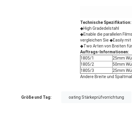
Technische Spezifikation:
◆High Gradedelstahl
◆Enable die parallelen Film
vergleichen Sie ◆Easily mi
◆Two Arten von Breiten für
Auftrags-Informationen:
1805/1
25mm Würf
1805/2
50mm Würf
1805/3
25mm Würf
Andere Breite und Spaltmaß
Größe und Tag:
oating Stärkeprüfvorrichtung