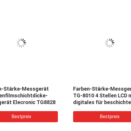
n-Stärke-Messgerät
Farben-Stärke-Messge
enfilmschichtdicke-
TG-8010 4 Stellen LCD 
erät Elecronic TG8828
digitales für beschicht
Inspektion, Inspektion
Bestpreis
Bestpreis