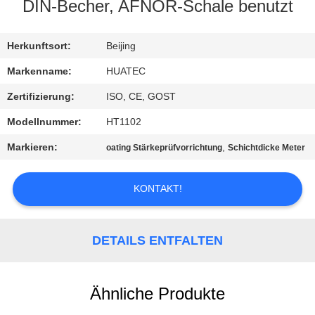
DIN-Becher, AFNOR-Schale benutzt
TRETEN
SIE
Herkunftsort:
Beijing
MIT
Markenname:
HUATEC
UNS
Zertifizierung:
ISO, CE, GOST
IN
Modellnummer:
HT1102
VERBINDUNG
Markieren:
,
oating Stärkeprüfvorrichtung
Schichtdicke Meter
FORDERN
KONTAKT!
SIE EIN
ZITAT
DETAILS ENTFALTEN
SITEMAP
Ähnliche Produkte