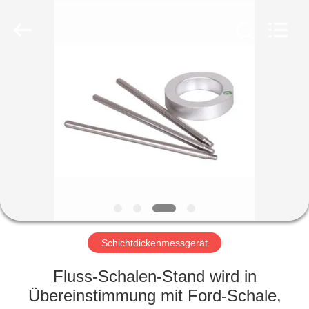
HUATEC
GROUP
CORPORATION.
All
Rights
Reserved.
HAUS
PRODUKTE
ÜBER
UNS
FABRIK-
AUSFLUG
Schichtdickenmessgerät
Fluss-Schalen-Stand wird in
QUALITÄTSKONTROLLE
Übereinstimmung mit Ford-Schale,