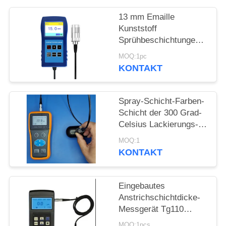
PRIVACY
13 mm Emaille
POLICY
Kunststoff
Sprühbeschichtungen
Korrosionsschutz
MOQ:1pc
Feuerdichte
KONTAKT
Beschichtung Dicke
TG-6008
Spray-Schicht-Farben-
Schicht der 300 Grad-
Celsius Lackierungs-
Stärke-Messgerät-
MOQ:1
hohen Temperatur
KONTAKT
Eingebautes
Anstrichschichtdicke-
Messgerät Tg110
Drucker-Dry Film
MOQ:1pcs