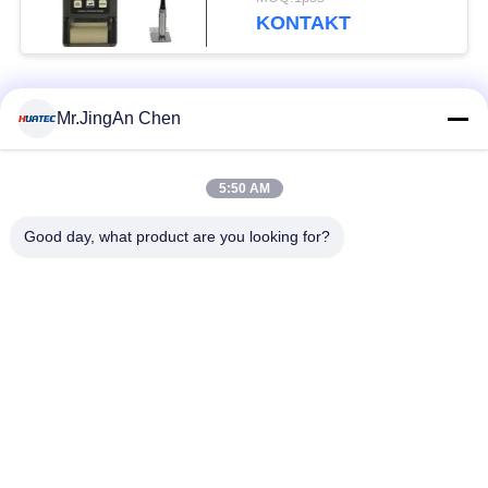
Paints Elcometer
KONTAKT
Beliebte Kategorien
Alle
Mr.JingAn Chen
Ultraschall-
5:50 AM
Ultraschallprüfgerät
Dickenmessung
Good day, what product are you looking for?
Tragbares
Schichtdickenmessgerät
Härteprüfgerät
X-Ray
X-ray Pipeline
Fehlerprüfgerät
Crawler
Porenprüfgerät
Magnetpulverprüfung