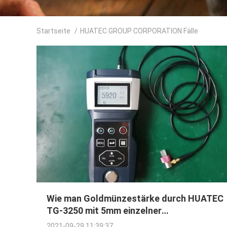
Startseite
/
HUATEC GROUP CORPORATION Fälle
Wie man Goldmünzestärke durch HUATEC
TG-3250 mit 5mm einzelner
Elementsonde prüft
2021-09-29 11:39:37