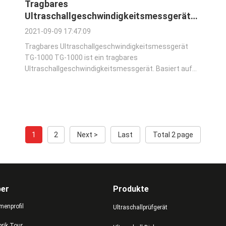
Tragbares
Ultraschallgeschwindigkeitsmessgerät
TG-1000
2021-09-09 17:47:09
Tragbares Ultraschallgeschwindigkeitsmessgerät
TG-1000 TG-1000 ist ein tragbares
Ultraschallgeschwindigkeitsmessgerät. Basiert auf
den gleichen Funktionsprinzipien wie SONAR ist es
zum Messen der Schallgeschwindigkeit
(Geschwindigkeit) durch das Material fähig. Es ist für
eine Vielzahl von ...
1
2
Next >
Last
Total 2 page
ber
Produkte
menprofil
Ultraschallprüfgerät
brik Tour