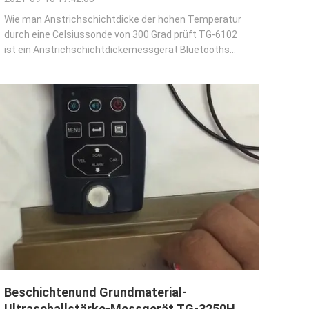
Wie man Anstrichschichtdicke der hohen Temperatur
durch eine Celsiussonde von 300 Grad prüft TG-6102
ist ein Anstrichschichtdickemessgerät Bluetooths
tragbares, das für zerstörungsfreies, schnelles und
genaues Anstrichschichtdickemaß bestimmt ist. Die
Hauptanwendungen liegen auf dem Gebiet des ...
Beschichtenund Grundmaterial-
Ultraschallstärke-Messgerät TG-3250H