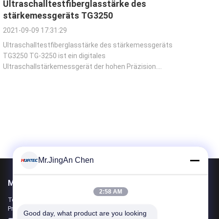
Ultraschalltestfiberglasstärke des
stärkemessgeräts TG3250
2021-09-09 17:31:29
Ultraschalltestfiberglasstärke des stärkemessgeräts
TG3250 TG-3250 ist ein digitales
Ultraschallstärkemessgerät der hohen Präzision.
Basiert auf den gleichen Funktionsprinzipien als
SONAR ist es die Stärke von verschiedenen
Materialien mit Entschließung zu messen so zu hoch
wie 0,001 Millimeter oder ...
Mr.JingAn Chen
Mailen Sie uns
2:58 AM
Teilen Sie uns Ihre Anforderung mit. Wir werden die besten
Produkte mit Ihnen verbinden.
Good day, what product are you looking 