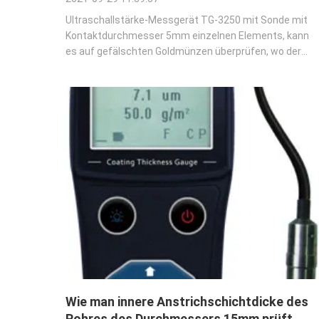
Ultraschallstärke-Messgerät TG-3250 mit Sonde mit
Kontaktdurchmesser 5mm einzelnen Elements, kann
es auf gefälschten Goldmünzen überprüfen, wo der
Kontaktdurchmesser für die Sonde 5mm nicht
übersteigen sollte. Das Modell des Messgeräts TG-
3250 erlaubt manuelle Einstellung der
Geschwindigkeit. TG...
Wie man innere Anstrichschichtdicke des
Rohres des Durchmessers 15mm prüft