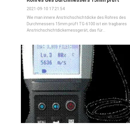
2021-09-10 17:21:54
Wie man innere Anstrichschichtdicke des Rohres des
Durchmessers 15mm prüft TG-6100 ist ein tragbares
Anstrichschichtdickemessgerät, das für
zerstörungsfreies, schnelles und genaues
Anstrichschichtdickemaß bestimmt ist. Die
Hauptanwendungen liegen auf dem Gebiet des
Korrosionsschutzes. Es ist für ...