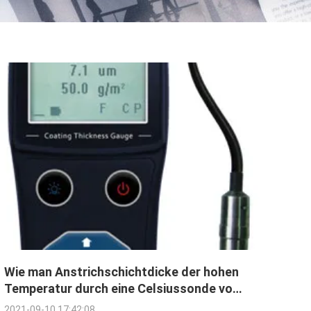
Wie man Anstrichschichtdicke der hohen
Temperatur durch eine Celsiussonde von
300 Grad prüft
2021-09-10 17:42:08