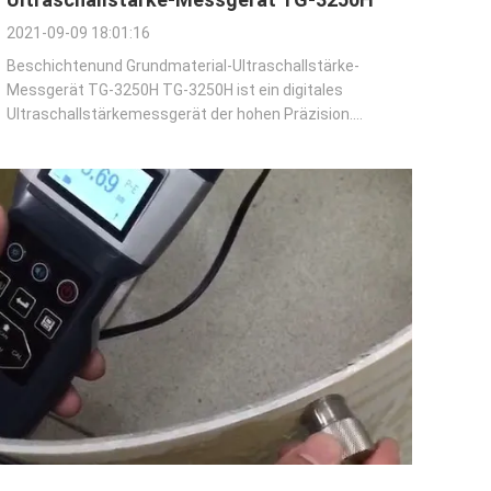
2021-09-09 18:01:16
Beschichtenund Grundmaterial-Ultraschallstärke-
Messgerät TG-3250H TG-3250H ist ein digitales
Ultraschallstärkemessgerät der hohen Präzision.
Basiert auf den gleichen Funktionsprinzipien als
SONAR ist es die Stärke von verschiedenen
Materialien mit Genauigkeit zu messen so zu hoch wie
0,001 ...