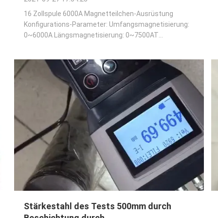
16 Zollspule 6000A Magnetteilchen-Ausrüstung
Konfigurations-Parameter: Umfangsmagnetisierung:
0~6000A Längsmagnetisierung: 0~7500AT
Spulendurchmesser: 16 Zoll Wechselstrom-
Magnetisierung hat Demagnetizationsfunktion.
Digital-Amperemeter Umfangsmagnetisierung,
Längsmagnetisierung, Verbundmagnetisieru...
Stärkestahl des Tests 500mm durch
Beschichtung durch