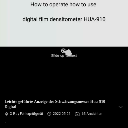
TRETEN
SIE
MIT
UNS
IN
VERBINDUNG
FORDERN
SIE EIN
ZITAT
Leichte geführte Anzeige des Schwärzungsmesser-Hua-910
Digital
SITEMAP
X-Ray Fehlerprüfgerät
2022-05-26
63 Ansichten