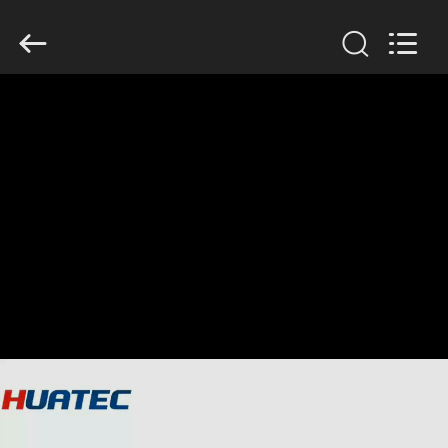
HUATEC
GROUP
CORPORATION.
All
Rights
Reserved.
HAUS
PRODUKTE
ÜBER
UNS
FABRIK-
AUSFLUG
QUALITÄTSKONTROLLE