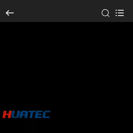
HUATEC
GROUP
CORPORATION.
All
Rights
Reserved.
HAUS
PRODUKTE
ÜBER
UNS
FABRIK-
AUSFLUG
QUALITÄTSKONTROLLE