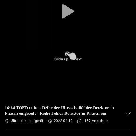
TRETEN
SIE
MIT
UNS
IN
VERBINDUNG
FORDERN
SIE EIN
ZITAT
16:64 TOFD teilte - Reihe der Ultraschallfehler-Detektor in
Phasen eingeteilt - Reihe Fehler-Detektor in Phasen ein
SITEMAP
Ultraschallprüfgerät
2022-04-19
157 Ansichten