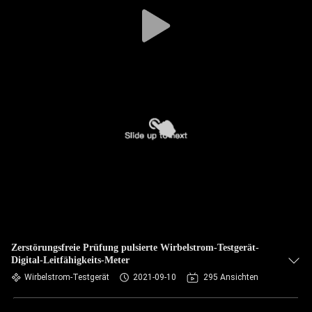
TRETEN
SIE
MIT
UNS
IN
VERBINDUNG
FORDERN
SIE EIN
ZITAT
Zerstörungsfreie Prüfung pulsierte Wirbelstrom-Testgerät-
Digital-Leitfähigkeits-Meter
SITEMAP
Wirbelstrom-Testgerät
2021-09-10
295 Ansichten