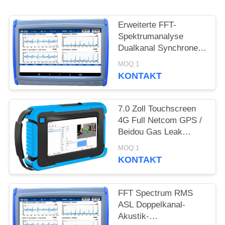
PRIVACY
POLICY
Erweiterte FFT-
Spektrumanalyse
Dualkanal Synchroner
Akustische-Emissions-
MOQ:1
Ventilleckage-Detektor
KONTAKT
mit optionaler
Verstärkung
7.0 Zoll Touchscreen
4G Full Netcom GPS /
Beidou Gas Leak
Akustik-Imager HAI-
MOQ:1
100
KONTAKT
FFT Spectrum RMS
ASL Doppelkanal-
Akustik-