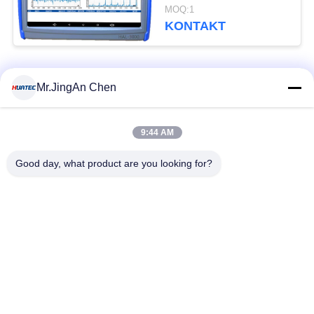
Emissionsventil-
MOQ:1
Leckadetector
KONTAKT
Beliebte Kategorien
Alle
Mr.JingAn Chen
Ultraschall-
9:44 AM
Ultraschallprüfgerät
Dickenmessung
Good day, what product are you looking for?
Tragbares
Schichtdickenmessgerät
Härteprüfgerät
X-Ray
X-ray Pipeline
Fehlerprüfgerät
Crawler
Porenprüfgerät
Magnetpulverprüfung