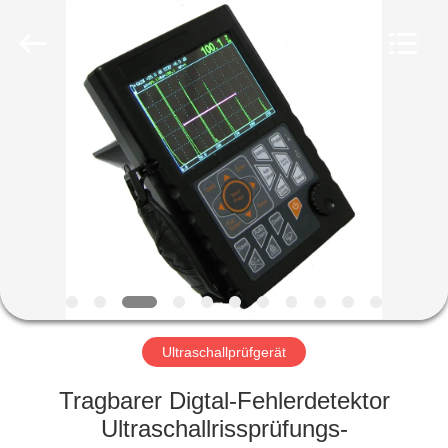
HUATEC
GROUP
CORPORATION.
All
Rights
Reserved.
HAUS
PRODUKTE
ÜBER
UNS
FABRIK-
AUSFLUG
Ultraschallprüfgerät
Tragbarer Digtal-Fehlerdetektor
QUALITÄTSKONTROLLE
Ultraschallrissprüfungs-