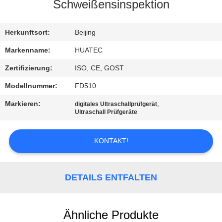
Schweißensinspektion
TRETEN
SIE
Herkunftsort:
Beijing
MIT
Markenname:
HUATEC
UNS
Zertifizierung:
ISO, CE, GOST
IN
Modellnummer:
FD510
VERBINDUNG
Markieren:
,
digitales Ultraschallprüfgerät
Ultraschall Prüfgeräte
FORDERN
KONTAKT!
SIE EIN
ZITAT
DETAILS ENTFALTEN
SITEMAP
Ähnliche Produkte