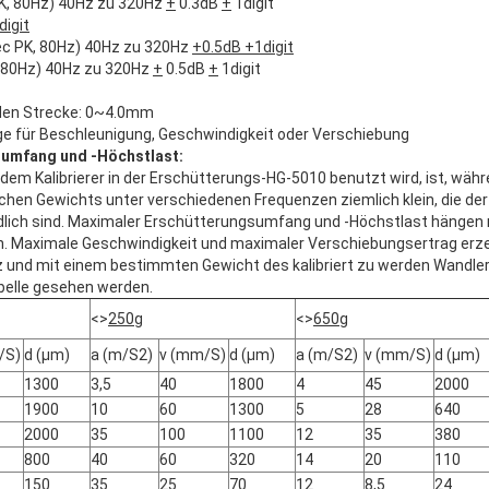
K, 80Hz) 40Hz zu 320Hz
+
0.3dB
+
1digit
digit
c PK, 80Hz) 40Hz zu 320Hz
+0.5dB +1digit
 80Hz) 40Hz zu 320Hz
+
0.5dB
+
1digit
en Strecke: 0~4.0mm
ge für Beschleunigung, Geschwindigkeit oder Verschiebung
umfang und -Höchstlast:
em Kalibrierer in der Erschütterungs-HG-5010 benutzt wird, ist, währe
chen Gewichts unter verschiedenen Frequenzen ziemlich klein, die de
edlich sind. Maximaler Erschütterungsumfang und -Höchstlast hängen
Maximale Geschwindigkeit und maximaler Verschiebungsertrag erzeu
und mit einem bestimmten Gewicht des kalibriert zu werden Wandlers
belle gesehen werden.
<>
250g
<>
650g
/S)
d (μm)
a (m/S2)
v (mm/S)
d (μm)
a (m/S2)
v (mm/S)
d (μm)
1300
3,5
40
1800
4
45
2000
1900
10
60
1300
5
28
640
2000
35
100
1100
12
35
380
800
40
60
320
14
20
110
150
35
25
70
12
8,5
24