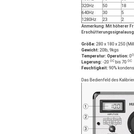
320Hz
50
18
640Hz
30
5
1280Hz
23
2
Anmerkung: Mit höherer Fre
Erschütterungssignalausga
Größe:
280 x 180 x 250 (Mil
Gewicht:
20lb, 9kgs
O
Temperatur: Operation:
0
OC
OC
Lagerung:
-20
bis 70
Feuchtigkeit:
90% kondensa
Das Bedienfeld des Kalibrie