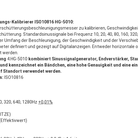
ungs-Kalibrierer ISO10816 HG-5010:
Erschütterungsbeschleunigungsmesser zu kalibrieren, Geschwindigke
hütterung. Standardsinussignale bei Frequenz 10, 20, 40, 80, 160, 320
 der Umfang der Beschleunigung, der Geschwindigkeit und der Verschi
ter definiert und gezeigt auf Digitalanzeigen. Entweder horizontale o
t werden.
ung
4.HG-5010
kombiniert Sinussignalgenerator, Endverstärker, St
 und kennzeichnet ein Bändchen, eine hohe Genauigkeit und eine ein
uf Standort verwendet werden.
s:
ISO10816
60, 320, 640, 1280Hz
+0,01%
ITZE)
ffektivwert)
)