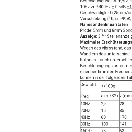
Beschleunigung (30m/s2 P
10Hz zu 6400Hz
+
0.5dB
+1
Geschwindigkeit (25mm/se
Verschiebung (10μm PKpK,
Nähesondenlinearitäten
Prode: 5mm und 8mm Sond
1/2
Anzeige:
3
Stellenanzei
Maximaler Erschütterungs
Wegen des vibrostand, das d
Wandlern des unterschiedli
Kalibrierer auch unterschi
Beschleunigung zusammen. 
einer bestimmten Frequenz 
können in der folgenden Ta
Gewicht
<>
100g
a (m/S2)
v (mm
Freq
10Hz
2,5
28
20Hz
15
85
40Hz
60
170
80Hz
100
141
160Hz
75
53