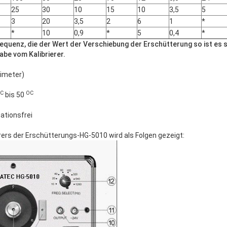
25
30
10
15
10
3,5
5
3
20
3,5
2
6
1
*
*
10
0,9
*
5
0,4
*
quenz, die der Wert der Verschiebung der Erschütterung so ist es seh
be vom Kalibrierer.
limeter)
C
OC
bis 50
tionsfrei
rers der Erschütterungs-HG-5010 wird als Folgen gezeigt: