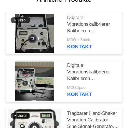
PRIVACY
POLICY
Digitale
Vibrationskalibrierer
Kalibrieren
Vibrationsmesser
MOQ:1 Stück
Vibrationsschüttler 1Hz
KONTAKT
bis 10kHz
kontinuierlich
einstellbar HG-5020i
Digitale
Vibrationskalibrierer
Kalibrieren
Vibrationsmesser
MOQ:1pcs
Vibrationsanalysator /
KONTAKT
Tester ISO10816 HG-
5020i
Tragbarer Hand-Shaker
Vibration Calibrator
Sine Signal-Generator-