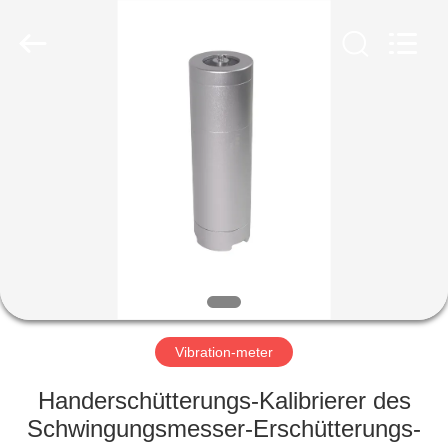
HUATEC
GROUP
CORPORATION.
All
Rights
Reserved.
HAUS
PRODUKTE
ÜBER
UNS
FABRIK-
AUSFLUG
Vibration-meter
Handerschütterungs-Kalibrierer des
QUALITÄTSKONTROLLE
Schwingungsmesser-Erschütterungs-