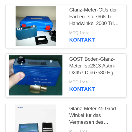
PRIVACY
Glanz-Meter-GUs der
POLICY
Farben-Iso-7668 Tri
Handwinkel 2000 Tri
Digital
MOQ:1pcs
KONTAKT
GOST Boden-Glanz-
Meter Iso2813 Astm-
D2457 Din67530 Hgm-
B20
MOQ:1pcs
KONTAKT
Glanz-Meter 45 Grad-
Winkel für das
Vermessen des
Plastikfilmes, Keramik-
MOQ:1pcs