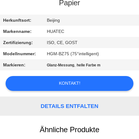
Papier
TRETEN
SIE
Herkunftsort:
Beijing
MIT
Markenname:
HUATEC
UNS
Zertifizierung:
ISO, CE, GOST
IN
Modellnummer:
HGM-BZ75 (75°intelligent)
VERBINDUNG
Markieren:
,
Glanz-Messung
helle Farbe m
FORDERN
KONTAKT!
SIE EIN
ZITAT
DETAILS ENTFALTEN
SITEMAP
Ähnliche Produkte