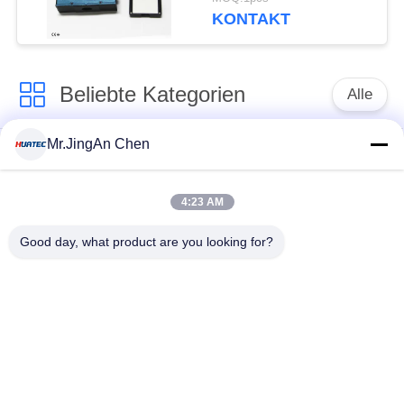
Glanzgrad-Meter
KONTAKT
Beliebte Kategorien
Alle
Mr.JingAn Chen
Ultraschall-
Ultraschallprüfgerät
Dickenmessung
4:23 AM
Tragbares
Schichtdickenmessgerät
Good day, what product are you looking for?
Härteprüfgerät
X-Ray
X-ray Pipeline
Fehlerprüfgerät
Crawler
Porenprüfgerät
Magnetpulverprüfung