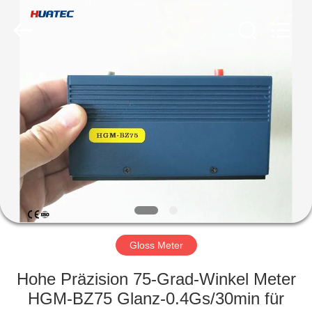
HUATEC
GROUP
CORPORATION.
All
Rights
Reserved.
HAUS
PRODUKTE
ÜBER
UNS
FABRIK-
AUSFLUG
Gloss Meter
Hohe Präzision 75-Grad-Winkel Meter
QUALITÄTSKONTROLLE
HGM-BZ75 Glanz-0.4Gs/30min für