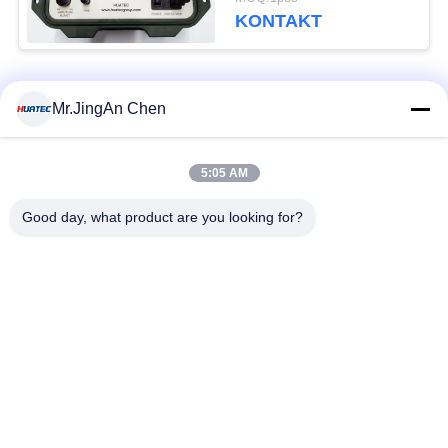
KONTAKT
Beliebte Kategorien
Alle
Mr.JingAn Chen
Ultraschall-
5:05 AM
Ultraschallprüfgerät
Dickenmessung
Good day, what product are you looking for?
Tragbares
Schichtdickenmessgerät
Härteprüfgerät
X-Ray
X-ray Pipeline
Fehlerprüfgerät
Crawler
Porenprüfgerät
Magnetpulverprüfung