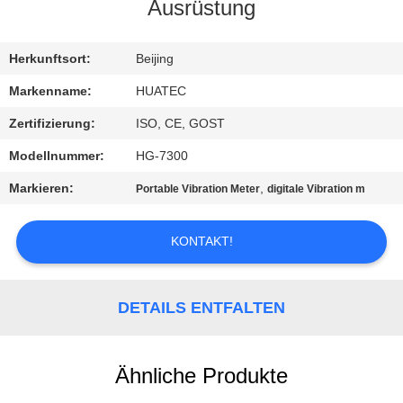
Ausrüstung
TRETEN
SIE
Herkunftsort:
Beijing
MIT
Markenname:
HUATEC
UNS
Zertifizierung:
ISO, CE, GOST
IN
Modellnummer:
HG-7300
VERBINDUNG
Markieren:
,
Portable Vibration Meter
digitale Vibration m
FORDERN
KONTAKT!
SIE EIN
ZITAT
DETAILS ENTFALTEN
SITEMAP
Ähnliche Produkte