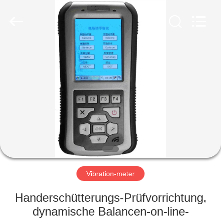
HUATEC
GROUP
CORPORATION.
All
Rights
Reserved.
HAUS
PRODUKTE
ÜBER
UNS
FABRIK-
AUSFLUG
Vibration-meter
Handerschütterungs-Prüfvorrichtung,
QUALITÄTSKONTROLLE
dynamische Balancen-on-line-