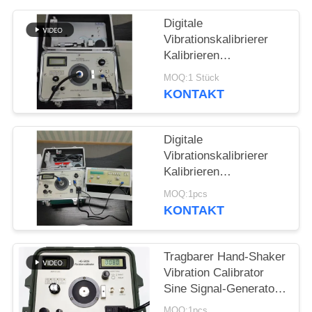
PRIVACY
Digitale
POLICY
Vibrationskalibrierer
Kalibrieren
Vibrationsmesser
MOQ:1 Stück
Vibrationsschüttler 1Hz
KONTAKT
bis 10kHz
kontinuierlich
einstellbar HG-5020i
Digitale
Vibrationskalibrierer
Kalibrieren
Vibrationsmesser
MOQ:1pcs
Vibrationsanalysator /
KONTAKT
Tester ISO10816 HG-
5020i
Tragbarer Hand-Shaker
Vibration Calibrator
Sine Signal-Generator-
Endverstärker
MOQ:1pcs