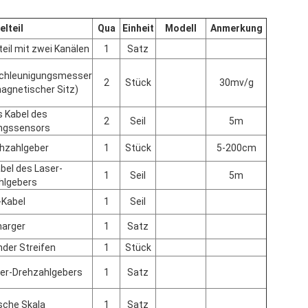
elteil
Qua
Einheit
Modell
Anmerkung
teil mit zwei Kanälen
1
Satz
chleunigungsmesser
2
Stück
30mv/g
magnetischer Sitz)
s Kabel des
2
Seil
5m
ngssensors
hzahlgeber
1
Stück
5-200cm
bel des Laser-
1
Seil
5m
hlgebers
Kabel
1
Seil
arger
1
Satz
nder Streifen
1
Stück
er-Drehzahlgebers
1
Satz
sche Skala
1
Satz