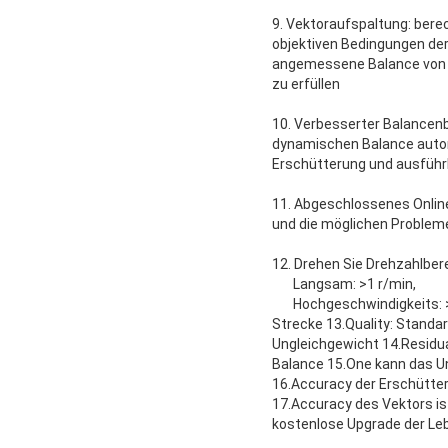
9. Vektoraufspaltung: ber
objektiven Bedingungen der 
angemessene Balance von V
zu erfüllen
10. Verbesserter Balancen
dynamischen Balance automa
Erschütterung und ausführ
11. Abgeschlossenes Online
und die möglichen Probleme 
12. Drehen Sie Drehzahlbe
Langsam: >1 r/min,
Hochgeschwindigkeits: >
Strecke 13.Quality: Standa
Ungleichgewicht 14.Residua
Balance 15.One kann das U
16.Accuracy der Erschütter
17.Accuracy des Vektors i
kostenlose Upgrade der Le