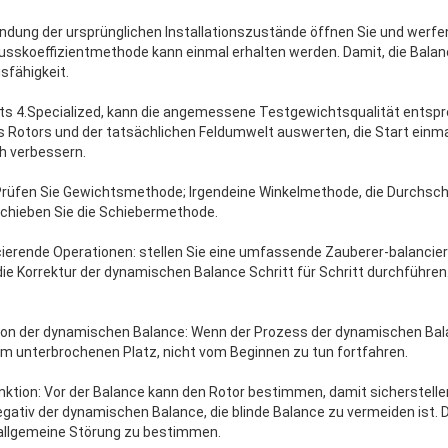
ndung der ursprünglichen Installationszustände öffnen Sie und werfen 
usskoeffizientmethode kann einmal erhalten werden. Damit, die Balan
sfähigkeit.
s 4.Specialized, kann die angemessene Testgewichtsqualität entsp
Rotors und der tatsächlichen Feldumwelt auswerten, die Start einmal
ch verbessern.
Prüfen Sie Gewichtsmethode; Irgendeine Winkelmethode, die Durchs
schieben Sie die Schiebermethode.
cierende Operationen: stellen Sie eine umfassende Zauberer-balancie
ie Korrektur der dynamischen Balance Schritt für Schritt durchführen. 
tion der dynamischen Balance: Wenn der Prozess der dynamischen Ba
om unterbrochenen Platz, nicht vom Beginnen zu tun fortfahren.
nktion: Vor der Balance kann den Rotor bestimmen, damit sicherstellen
ativ der dynamischen Balance, die blinde Balance zu vermeiden ist. D
allgemeine Störung zu bestimmen.