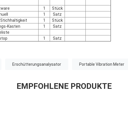
tware
1
Stück
uell
1
Satz
 Stichhaltigkeit
1
Stück
ngs-Kasten
1
Satz
liste
ptop
1
Satz
Erschütterungsanalysator
Portable Vibration Meter
EMPFOHLENE PRODUKTE