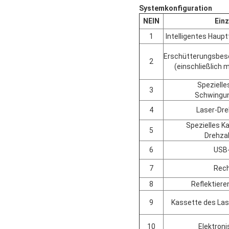
Systemkonfiguration
NEIN
Einz
1
Intelligentes Haupt
Erschütterungsbes
2
(einschließlich 
Spezielle
3
Schwingu
4
Laser-Dre
Spezielles Ka
5
Drehza
6
USB-
7
Rech
8
Reflektiere
9
Kassette des Las
10
Elektroni