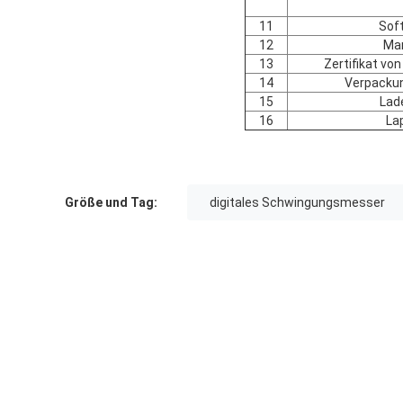
11
Sof
12
Man
13
Zertifikat von
14
Verpacku
15
Lade
16
La
Größe und Tag:
digitales Schwingungsmesser