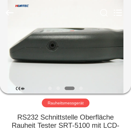
HUATEC
GROUP
CORPORATION.
All
Rights
Reserved.
HAUS
PRODUKTE
ÜBER
UNS
FABRIK-
AUSFLUG
Rauheitsmessgerät
RS232 Schnittstelle Oberfläche
QUALITÄTSKONTROLLE
Rauheit Tester SRT-5100 mit LCD-