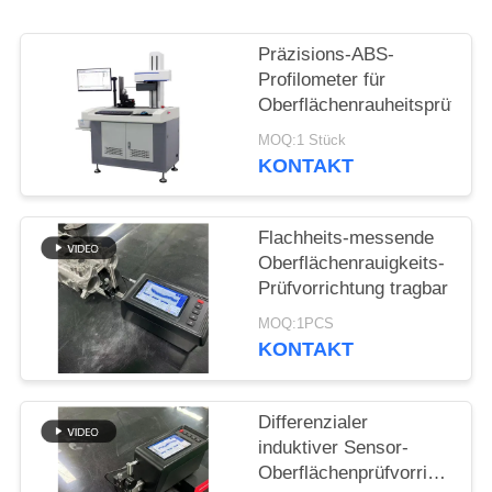
PRIVACY
POLICY
Präzisions-ABS-
Profilometer für
Oberflächenrauheitsprüfer
MOQ:1 Stück
KONTAKT
Flachheits-messende
Oberflächenrauigkeits-
Prüfvorrichtung tragbar
MOQ:1PCS
KONTAKT
Differenzialer
induktiver Sensor-
Oberflächenprüfvorrichtungs