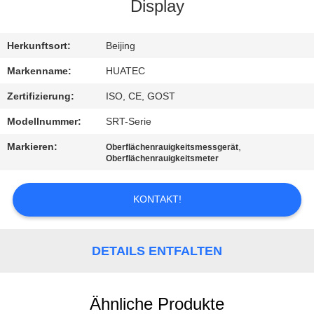
Display
TRETEN
SIE
Herkunftsort:
Beijing
MIT
Markenname:
HUATEC
UNS
Zertifizierung:
ISO, CE, GOST
IN
Modellnummer:
SRT-Serie
VERBINDUNG
Markieren:
,
Oberflächenrauigkeitsmessgerät
Oberflächenrauigkeitsmeter
FORDERN
KONTAKT!
SIE EIN
ZITAT
DETAILS ENTFALTEN
SITEMAP
Ähnliche Produkte