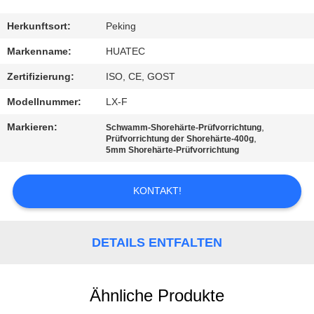
TRETEN
Herkunftsort:
Peking
SIE
Markenname:
HUATEC
MIT
Zertifizierung:
ISO, CE, GOST
UNS
Modellnummer:
LX-F
IN
Markieren:
,
Schwamm-Shorehärte-Prüfvorrichtung
VERBINDUNG
,
Prüfvorrichtung der Shorehärte-400g
5mm Shorehärte-Prüfvorrichtung
FORDERN
KONTAKT!
SIE EIN
ZITAT
DETAILS ENTFALTEN
SITEMAP
Ähnliche Produkte