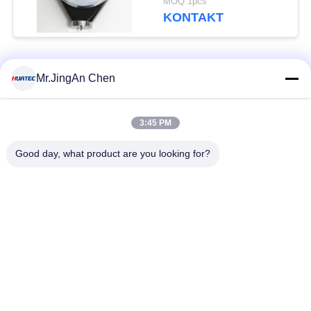
MOQ:1pcs
A
KONTAKT
Beliebte Kategorien
Alle
Mr.JingAn Chen
Ultraschall-
3:45 PM
Ultraschallprüfgerät
Dickenmessung
Good day, what product are you looking for?
Tragbares
Schichtdickenmessgerät
Härteprüfgerät
X-Ray
X-ray Pipeline
Fehlerprüfgerät
Crawler
Porenprüfgerät
Magnetpulverprüfung