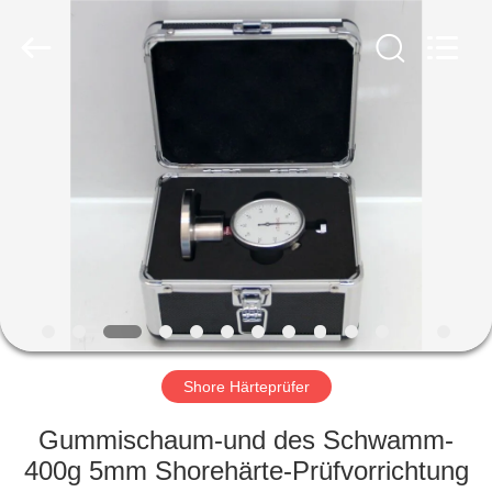
HUATEC
GROUP
CORPORATION.
All
Rights
Reserved.
HAUS
PRODUKTE
ÜBER
UNS
FABRIK-
AUSFLUG
Shore Härteprüfer
Gummischaum-und des Schwamm-
QUALITÄTSKONTROLLE
400g 5mm Shorehärte-Prüfvorrichtung