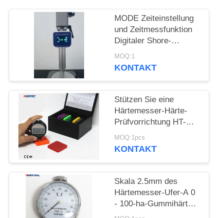
PRIVACY
POLICY
MODE Zeiteinstellung
und Zeitmessfunktion
Digitaler Shore-
Härteprüfer Durometer
MOQ:1
KONTAKT
Stützen Sie eine
Härtemesser-Härte-
Prüfvorrichtung HT-
6600A des
MOQ:1pcs
Härtemesser-Skala-
KONTAKT
Digital-Härte-
Prüfvorrichtungs-Ufer-
A unter
Skala 2.5mm des
Härtemesser-Ufer-A 0
- 100-ha-Gummihärte-
Prüfvorrichtungs-Ufer