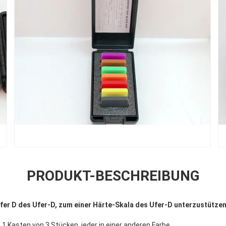
PRODUKT-BESCHREIBUNG
er D des Ufer-D, zum einer Härte-Skala des Ufer-D unterzustütze
1 Kasten von 3 Stücken, jeder in einer anderen Farbe