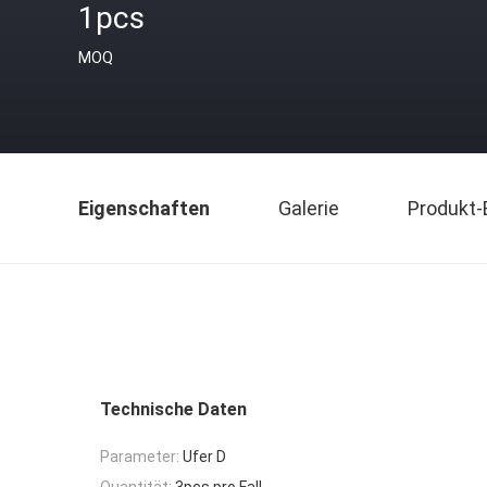
1pcs
MOQ
Eigenschaften
Galerie
Produkt-
Technische Daten
Parameter:
Ufer D
Quantität:
3pcs pro Fall