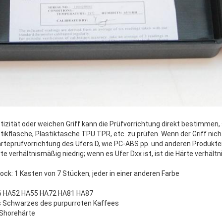
stizität oder weichen Griff kann die Prüfvorrichtung direkt bestimmen
stikflasche, Plastiktasche TPU TPR, etc. zu prüfen. Wenn der Griff nic
 Härteprüfvorrichtung des Ufers D, wie PC-ABS pp. und anderen Produkt
ärte verhältnismäßig niedrig; wenn es Ufer Dxx ist, ist die Härte verhäl
ck: 1 Kasten von 7 Stücken, jeder in einer anderen Farbe
6 HA52 HA55 HA72 HA81 HA87
s Schwarzes des purpurroten Kaffees
 Shorehärte