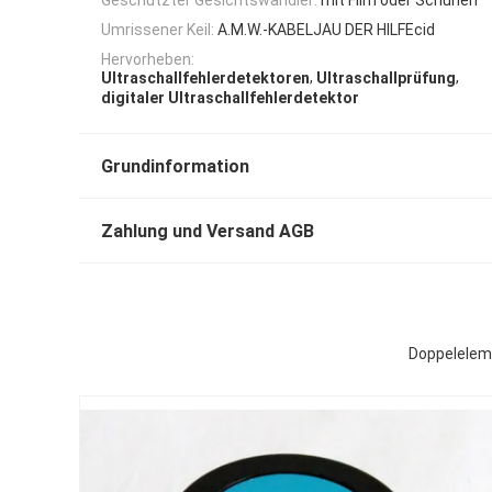
Umrissener Keil:
A.M.W.-KABELJAU DER HILFEcid
Hervorheben:
,
,
Ultraschallfehlerdetektoren
Ultraschallprüfung
digitaler Ultraschallfehlerdetektor
Grundinformation
Zahlung und Versand AGB
Doppeleleme