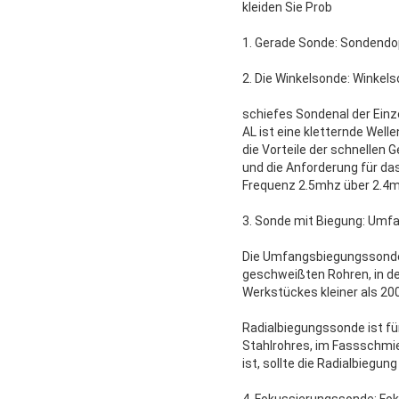
kleiden Sie Prob
1. Gerade Sonde: Sondendop
2. Die Winkelsonde: Winkels
schiefes Sondenal der Einze
AL ist eine kletternde Well
die Vorteile der schnellen 
und die Anforderung für da
Frequenz 2.5mhz über 2.4
3. Sonde mit Biegung: Umfa
Die Umfangsbiegungssonde i
geschweißten Rohren, in d
Werkstückes kleiner als 20
Radialbiegungssonde ist fü
Stahlrohres, im Fassschmi
ist, sollte die Radialbiegu
4. Fokussierungssonde: Fok