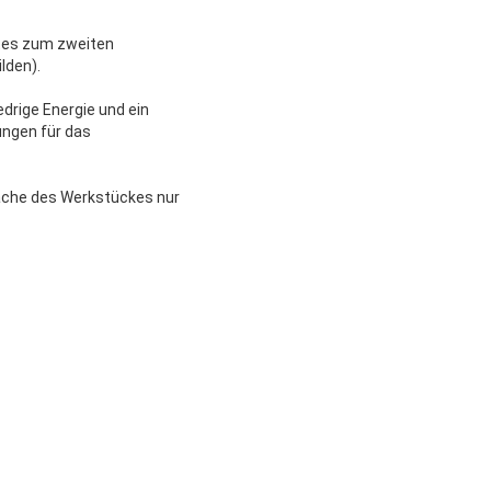
ltes zum zweiten
lden).
edrige Energie und ein
rungen für das
läche des Werkstückes nur