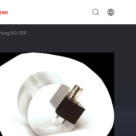
zen
üstung ISO-CER