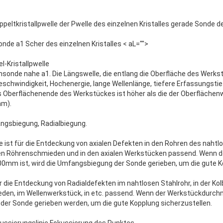
peltkristallpwelle der Pwelle des einzelnen Kristalles gerade Sonde d
onde a1 Scher des einzelnen Kristalles < aL="">
l-Kristallpwelle
ensonde nahe a1. Die Längswelle, die entlang die Oberfläche des Werks
Geschwindigkeit, Hochenergie, lange Wellenlänge, tiefere Erfassungstie
s Oberflächenende des Werkstückes ist höher als die der Oberflächenw
mm).
ngsbiegung, Radialbiegung.
st für die Entdeckung von axialen Defekten in den Rohren des nahtlo
en Röhrenschmieden und in den axialen Werkstücken passend. Wenn 
00mm ist, wird die Umfangsbiegung der Sonde gerieben, um die gute K
r die Entdeckung von Radialdefekten im nahtlosen Stahlrohr, in der 
eden, im Wellenwerkstück, in etc. passend. Wenn der Werkstückdurch
ng der Sonde gerieben werden, um die gute Kopplung sicherzustellen.
ussierungslinie Fokussierung des Punktes.