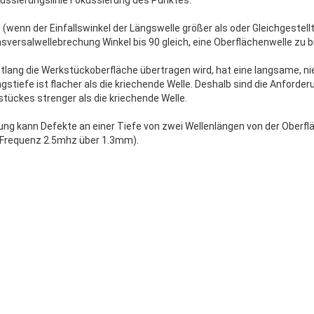
 (wenn der Einfallswinkel der Längswelle größer als oder Gleichgestel
ansversalwellebrechung Winkel bis 90 gleich, eine Oberflächenwelle zu bi
ntlang die Werkstückoberfläche übertragen wird, hat eine langsame, ni
ngstiefe ist flacher als die kriechende Welle. Deshalb sind die Anforde
ückes strenger als die kriechende Welle.
ng kann Defekte an einer Tiefe von zwei Wellenlängen von der Oberf
r Frequenz 2.5mhz über 1.3mm).