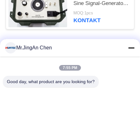
Sine Signal-Generator-
Endverstärker
MOQ:1pcs
KONTAKT
Beliebte Kategorien
Alle
Mr.JingAn Chen
Ultraschall-
7:55 PM
Ultraschallprüfgerät
Dickenmessung
Good day, what product are you looking for?
Tragbares
Schichtdickenmessgerät
Härteprüfgerät
X-Ray
X-ray Pipeline
Fehlerprüfgerät
Crawler