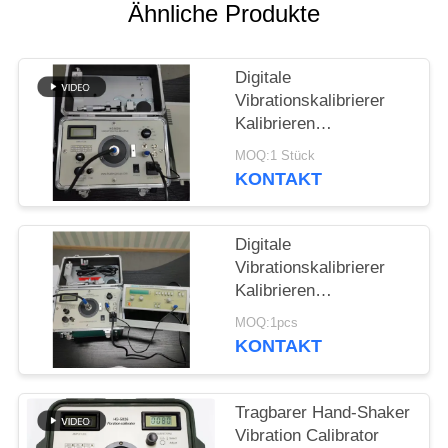
PRIVACY
Ähnliche Produkte
POLICY
Digitale
Vibrationskalibrierer
Kalibrieren
Vibrationsmesser
MOQ:1 Stück
Vibrationsschüttler 1Hz
KONTAKT
bis 10kHz
kontinuierlich
einstellbar HG-5020i
Digitale
Vibrationskalibrierer
Kalibrieren
Vibrationsmesser
MOQ:1pcs
Vibrationsanalysator /
KONTAKT
Tester ISO10816 HG-
5020i
Tragbarer Hand-Shaker
Vibration Calibrator