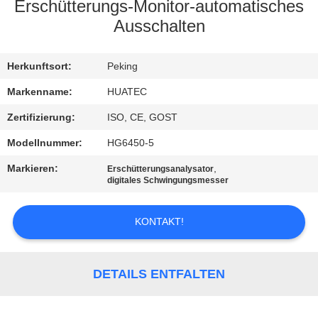
Erschütterungs-Monitor-automatisches
TRETEN
Ausschalten
SIE
Herkunftsort:
Peking
MIT
UNS
Markenname:
HUATEC
IN
Zertifizierung:
ISO, CE, GOST
VERBINDUNG
Modellnummer:
HG6450-5
Markieren:
,
Erschütterungsanalysator
digitales Schwingungsmesser
FORDERN
SIE EIN
KONTAKT!
ZITAT
DETAILS ENTFALTEN
SITEMAP