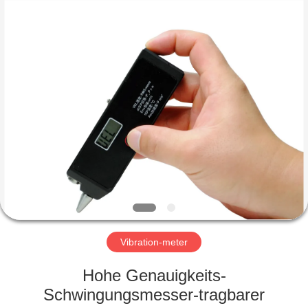
HUATEC
GROUP
CORPORATION.
All
Rights
Reserved.
HAUS
PRODUKTE
ÜBER
UNS
FABRIK-
AUSFLUG
Vibration-meter
Hohe Genauigkeits-
QUALITÄTSKONTROLLE
Schwingungsmesser-tragbarer