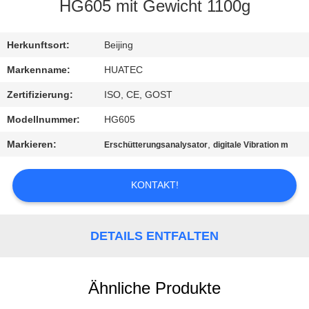
HG605 mit Gewicht 1100g
TRETEN
SIE
Herkunftsort:
Beijing
MIT
Markenname:
HUATEC
UNS
Zertifizierung:
ISO, CE, GOST
IN
Modellnummer:
HG605
VERBINDUNG
Markieren:
,
Erschütterungsanalysator
digitale Vibration m
FORDERN
KONTAKT!
SIE EIN
ZITAT
DETAILS ENTFALTEN
SITEMAP
Ähnliche Produkte