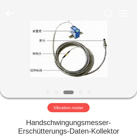
HUATEC
GROUP
CORPORATION.
All
Rights
Reserved.
HAUS
PRODUKTE
ÜBER
UNS
FABRIK-
AUSFLUG
Vibration-meter
Handschwingungsmesser-
QUALITÄTSKONTROLLE
Erschütterungs-Daten-Kollektor