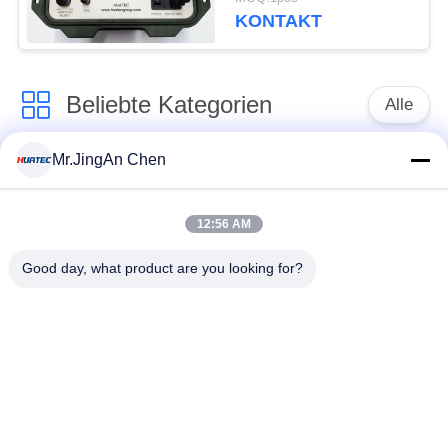
KONTAKT
Beliebte Kategorien
Alle
Mr.JingAn Chen
Ultraschall-
Ultraschallprüfgerät
Dickenmessung
12:56 AM
Tragbares
Schichtdickenmessgerät
Good day, what product are you looking for?
Härteprüfgerät
X-Ray
X-ray Pipeline
Fehlerprüfgerät
Crawler
Porenprüfgerät
Magnetpulverprüfung