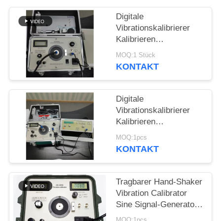
PRIVACY
Digitale
POLICY
Vibrationskalibrierer
Kalibrieren
Vibrationsmesser
MOQ:1 Stück
Vibrationsschüttler 1Hz
KONTAKT
bis 10kHz
kontinuierlich
einstellbar HG-5020i
Digitale
Vibrationskalibrierer
Kalibrieren
Vibrationsmesser
MOQ:1pcs
Vibrationsanalysator /
KONTAKT
Tester ISO10816 HG-
5020i
Tragbarer Hand-Shaker
Vibration Calibrator
Sine Signal-Generator-
Endverstärker
MOQ:1pcs