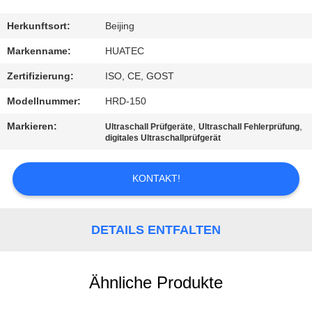
TRETEN
Herkunftsort:
Beijing
SIE
Markenname:
HUATEC
MIT
Zertifizierung:
ISO, CE, GOST
UNS
Modellnummer:
HRD-150
IN
Markieren:
,
,
Ultraschall Prüfgeräte
Ultraschall Fehlerprüfung
VERBINDUNG
digitales Ultraschallprüfgerät
KONTAKT!
FORDERN
SIE EIN
ZITAT
DETAILS ENTFALTEN
SITEMAP
Ähnliche Produkte