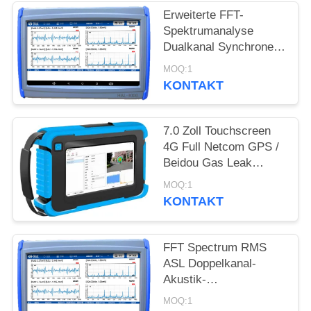
PRIVACY
Erweiterte FFT-
POLICY
Spektrumanalyse
Dualkanal Synchroner
Akustische-Emissions-
MOQ:1
Ventilleckage-Detektor
KONTAKT
mit optionaler
Verstärkung
7.0 Zoll Touchscreen
4G Full Netcom GPS /
Beidou Gas Leak
Akustik-Imager HAI-
MOQ:1
100
KONTAKT
FFT Spectrum RMS
ASL Doppelkanal-
Akustik-
Emissionsventil-
MOQ:1