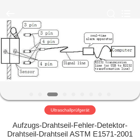
HUATEC
GROUP
CORPORATION.
All
Rights
Reserved.
HAUS
PRODUKTE
ÜBER
UNS
FABRIK-
AUSFLUG
Ultraschallprüfgerät
Aufzugs-Drahtseil-Fehler-Detektor-
QUALITÄTSKONTROLLE
Drahtseil-Drahtseil ASTM E1571-2001